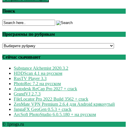
Поиск
Программы по рубрикам
Программы
по
рубрикам
Сейчас скачивают
Substance Alchemist 2020.3.2
HDDScan 4.1 на русском
RusTV Player 3.3
PhotoRec 7.2 на русском
Autodesk ReCap Pro 2027 + crack
GrandVJ 2.7.3
FileLocator Pro 2022 Build 3562 + crack
ZenMate VPN Premium 2.6.4 для Android крякнутый
JangaFX GeoGen 0.5.3 + crack
ArcSoft PhotoStudio 6.0.5.180 + на русском
© 1progs.ru