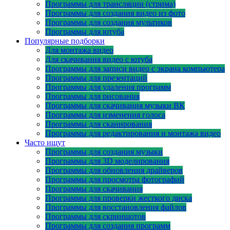
Программы для трансляции (стрима)
Программы для создания видео из фото
Программы для создания мультиков
Программы для ютуба
Популярные подборки
Для монтажа видео
Для скачивания видео с ютуба
Программы для записи видео с экрана компьютера
Программы для презентаций
Программы для удаления программ
Программы для рисования
Программы для скачивания музыки ВК
Программы для изменения голоса
Программы для сканирования
Программы для редактирования и монтажа видео
Часто ищут
Программы для создания музыки
Программы для 3D моделирования
Программы для обновления драйверов
Программы для просмотра фотографий
Программы для скачивания
Программы для проверки жесткого диска
Программы для восстановления файлов
Программы для скриншотов
Программы для создания программ