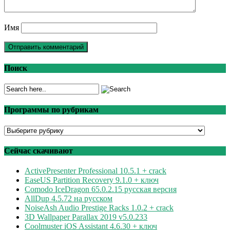
Имя
Поиск
Программы по рубрикам
Программы
по
рубрикам
Сейчас скачивают
ActivePresenter Professional 10.5.1 + crack
EaseUS Partition Recovery 9.1.0 + ключ
Comodo IceDragon 65.0.2.15 русская версия
AllDup 4.5.72 на русском
NoiseAsh Audio Prestige Racks 1.0.2 + crack
3D Wallpaper Parallax 2019 v5.0.233
Coolmuster iOS Assistant 4.6.30 + ключ