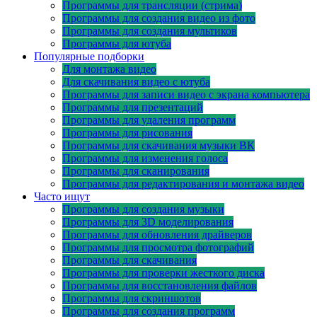
Программы для трансляции (стрима)
Программы для создания видео из фото
Программы для создания мультиков
Программы для ютуба
Популярные подборки
Для монтажа видео
Для скачивания видео с ютуба
Программы для записи видео с экрана компьютера
Программы для презентаций
Программы для удаления программ
Программы для рисования
Программы для скачивания музыки ВК
Программы для изменения голоса
Программы для сканирования
Программы для редактирования и монтажа видео
Часто ищут
Программы для создания музыки
Программы для 3D моделирования
Программы для обновления драйверов
Программы для просмотра фотографий
Программы для скачивания
Программы для проверки жесткого диска
Программы для восстановления файлов
Программы для скриншотов
Программы для создания программ