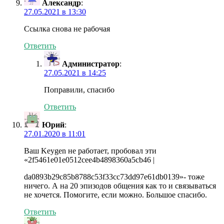
Александр
:
27.05.2021 в 13:30
Ссылка снова не рабочая
Ответить
Администратор
:
27.05.2021 в 14:25
Поправили, спасибо
Ответить
Юрий
:
27.01.2020 в 11:01
Ваш Keygen не работает, пробовал эти
«2f5461e01e0512cee4b4898360a5cb46 |
da0893b29c85b8788c53f33cc73dd97e61db0139»- тоже
ничего. А на 20 эпизодов общения как то и связываться
не хочется. Помогите, если можно. Большое спасибо.
Ответить