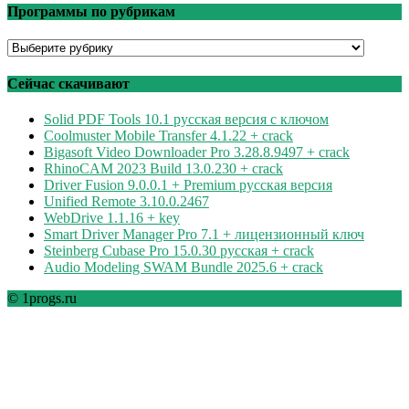
Программы по рубрикам
Программы
по
рубрикам
Сейчас скачивают
Solid PDF Tools 10.1 русская версия с ключом
Coolmuster Mobile Transfer 4.1.22 + crack
Bigasoft Video Downloader Pro 3.28.8.9497 + crack
RhinoCAM 2023 Build 13.0.230 + crack
Driver Fusion 9.0.0.1 + Premium русская версия
Unified Remote 3.10.0.2467
WebDrive 1.1.16 + key
Smart Driver Manager Pro 7.1 + лицензионный ключ
Steinberg Cubase Pro 15.0.30 русская + crack
Audio Modeling SWAM Bundle 2025.6 + crack
© 1progs.ru