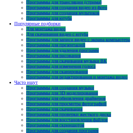
Программы для трансляции (стрима)
Программы для создания видео из фото
Программы для создания мультиков
Программы для ютуба
Популярные подборки
Для монтажа видео
Для скачивания видео с ютуба
Программы для записи видео с экрана компьютера
Программы для презентаций
Программы для удаления программ
Программы для рисования
Программы для скачивания музыки ВК
Программы для изменения голоса
Программы для сканирования
Программы для редактирования и монтажа видео
Часто ищут
Программы для создания музыки
Программы для 3D моделирования
Программы для обновления драйверов
Программы для просмотра фотографий
Программы для скачивания
Программы для проверки жесткого диска
Программы для восстановления файлов
Программы для скриншотов
Программы для создания программ