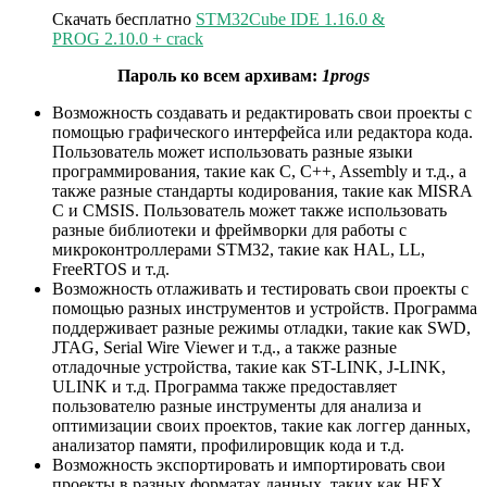
Скачать бесплатно
STM32Cube IDE 1.16.0 &
PROG 2.10.0 + crack
Пароль ко всем архивам:
1progs
Возможность создавать и редактировать свои проекты с
помощью графического интерфейса или редактора кода.
Пользователь может использовать разные языки
программирования, такие как C, C++, Assembly и т.д., а
также разные стандарты кодирования, такие как MISRA
C и CMSIS. Пользователь может также использовать
разные библиотеки и фреймворки для работы с
микроконтроллерами STM32, такие как HAL, LL,
FreeRTOS и т.д.
Возможность отлаживать и тестировать свои проекты с
помощью разных инструментов и устройств. Программа
поддерживает разные режимы отладки, такие как SWD,
JTAG, Serial Wire Viewer и т.д., а также разные
отладочные устройства, такие как ST-LINK, J-LINK,
ULINK и т.д. Программа также предоставляет
пользователю разные инструменты для анализа и
оптимизации своих проектов, такие как логгер данных,
анализатор памяти, профилировщик кода и т.д.
Возможность экспортировать и импортировать свои
проекты в разных форматах данных, таких как HEX,