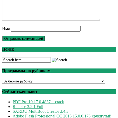
Имя
Поиск
Программы по рубрикам
Программы
по
рубрикам
Сейчас скачивают
PDF Pro 10.17.0.4837 + crack
Renoise 3.2.1 Full
SARDU MultiBoot Creator 3.4.3
Adobe Flash Professional CC 2015 15.0.0.173 крякнутый