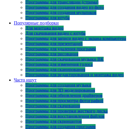
Программы для трансляции (стрима)
Программы для создания видео из фото
Программы для создания мультиков
Программы для ютуба
Популярные подборки
Для монтажа видео
Для скачивания видео с ютуба
Программы для записи видео с экрана компьютера
Программы для презентаций
Программы для удаления программ
Программы для рисования
Программы для скачивания музыки ВК
Программы для изменения голоса
Программы для сканирования
Программы для редактирования и монтажа видео
Часто ищут
Программы для создания музыки
Программы для 3D моделирования
Программы для обновления драйверов
Программы для просмотра фотографий
Программы для скачивания
Программы для проверки жесткого диска
Программы для восстановления файлов
Программы для скриншотов
Программы для создания программ