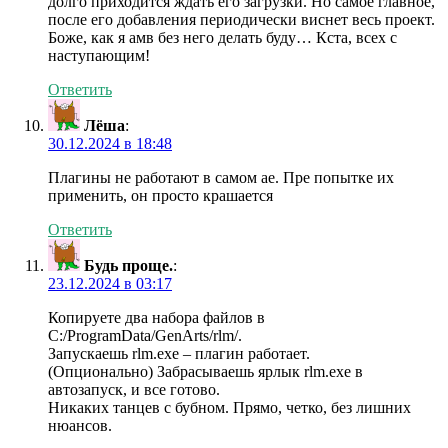
долго приходится ждать его загрузки. Но самое главное,
после его добавления периодически виснет весь проект.
Боже, как я амв без него делать буду… Кста, всех с
наступающим!
Ответить
Лёша
:
30.12.2024 в 18:48
Плагины не работают в самом ае. Пре попытке их
применить, он просто крашается
Ответить
Будь проще.
:
23.12.2024 в 03:17
Копируете два набора файлов в
C:/ProgramData/GenArts/rlm/.
Запускаешь rlm.exe – плагин работает.
(Опционально) Забрасываешь ярлык rlm.exe в
автозапуск, и все готово.
Никаких танцев с бубном. Прямо, четко, без лишних
нюансов.