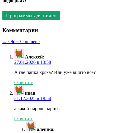
подборках:
Программы для видео
Комментарии
Comment
← Older Comments
navigation
Алексей
:
27.01.2026 в 13:58
А где папка кряка? Или уже вшито все?
Ответить
иван
:
21.12.2025 в 18:54
а какой пароль парни :
Ответить
алешка
: