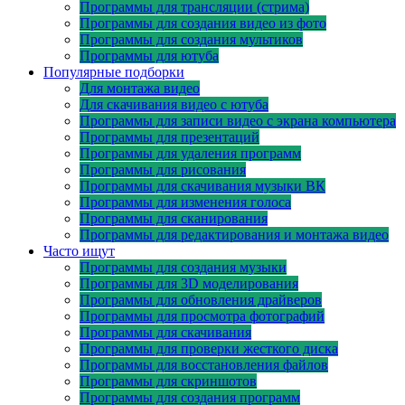
Программы для трансляции (стрима)
Программы для создания видео из фото
Программы для создания мультиков
Программы для ютуба
Популярные подборки
Для монтажа видео
Для скачивания видео с ютуба
Программы для записи видео с экрана компьютера
Программы для презентаций
Программы для удаления программ
Программы для рисования
Программы для скачивания музыки ВК
Программы для изменения голоса
Программы для сканирования
Программы для редактирования и монтажа видео
Часто ищут
Программы для создания музыки
Программы для 3D моделирования
Программы для обновления драйверов
Программы для просмотра фотографий
Программы для скачивания
Программы для проверки жесткого диска
Программы для восстановления файлов
Программы для скриншотов
Программы для создания программ