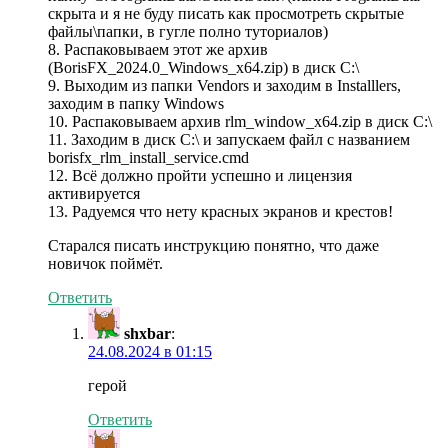
скрыта и я не буду писать как просмотреть скрытые
файлы\папки, в гугле полно туториалов)
8. Распаковываем этот же архив
(BorisFX_2024.0_Windows_x64.zip) в диск C:\
9. Выходим из папки Vendors и заходим в Installlers,
заходим в папку Windows
10. Распаковываем архив rlm_window_x64.zip в диск C:\
11. Заходим в диск C:\ и запускаем файл с названием
borisfx_rlm_install_service.cmd
12. Всё должно пройти успешно и лицензия
активируется
13. Радуемся что нету красных экранов и крестов!
Старался писать инструкцию понятно, что даже
новичок поймёт.
Ответить
shxbar
:
24.08.2024 в 01:15
герой
Ответить