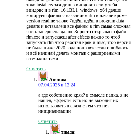
токо installers заходиш в виндовс если у тебя
виндовс и в rlm_16.1BL1_windows_x64 далше
копируеш файлы с названием rlm в начале кроме
version readme также 7идёш идёш в program data
genarts и вставляеш все файлы в rlm самая сложная
часть завершена далше 8просто открываеш файл
rlm.exe и запускаеш after effects важно то чтоб
запускать rlm чтоб работал кряк и misc;чтоб версия
не была ниже 2020 года поправте если ошибаюсь
и всё начинай делать монтаж с рашириеными
вазможностями
Ответить
Аноним
:
07.04.2025 в 12:24
а где собственно кряк? в смысле папка. я не
нашел, эффекты есть но не выходит их
использовать в связи с тем что нет
инициализации
Ответить
тимда
: