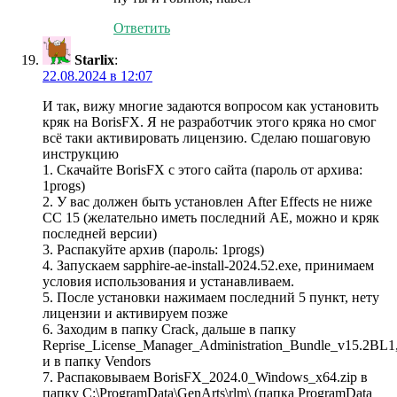
Ответить
Starlix
:
22.08.2024 в 12:07
И так, вижу многие задаются вопросом как установить
кряк на BorisFX. Я не разработчик этого кряка но смог
всё таки активировать лицензию. Сделаю пошаговую
инструкцию
1. Скачайте BorisFX с этого сайта (пароль от архива:
1progs)
2. У вас должен быть установлен After Effects не ниже
CC 15 (желательно иметь последний АЕ, можно и кряк
последней версии)
3. Распакуйте архив (пароль: 1progs)
4. Запускаем sapphire-ae-install-2024.52.exe, принимаем
условия использования и устанавливаем.
5. После установки нажимаем последний 5 пункт, нету
лицензии и активируем позже
6. Заходим в папку Crack, дальше в папку
Reprise_License_Manager_Administration_Bundle_v15.2BL1
и в папку Vendors
7. Распаковываем BorisFX_2024.0_Windows_x64.zip в
папку C:\ProgramData\GenArts\rlm\ (папка ProgramData