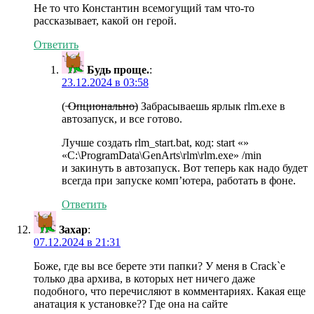
Не то что Константин всемогущий там что-то
рассказывает, какой он герой.
Ответить
Будь проще.
:
23.12.2024 в 03:58
( ̶О̶п̶ц̶и̶о̶н̶а̶л̶ь̶н̶о̶) Забрасываешь ярлык rlm.exe в
автозапуск, и все готово.
Лучше создать rlm_start.bat, код: start «»
«C:\ProgramData\GenArts\rlm\rlm.exe» /min
и закинуть в автозапуск. Вот теперь как надо будет
всегда при запуске комп’ютера, работать в фоне.
Ответить
Захар
:
07.12.2024 в 21:31
Боже, где вы все берете эти папки? У меня в Crack`е
только два архива, в которых нет ничего даже
подобного, что перечисляют в комментариях. Какая еще
анатация к установке?? Где она на сайте