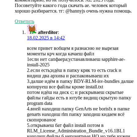
Посоветуйте какого года скачать ае. человек который
хорошо разбирается. тг: @hannyjs очень нужна помощь.
Ответить
afterditor
:
18.02.2025 в 14:42
всем привет вобщем я разнасню не вырезая
моменты крч когда качаеш файл
1если нет сапфаера;устанавливаеш sapphire-ae-
install-2025
2.если есть;идёш в папку кряк то есть crack и
видиш два архива и распаковываеш их
3.далше идём в папку BDY-RLM-isv-bundles далше
копируеш все файлы кроме install.txt
потом идёш на диск c; и раскрываеш скрытые
файлы гайды есть в ютубе видищ скрытую папку
program data
4.вней находиш папку GenArts не borisfx в папке
genarts находиш rlm папку заходиш кидаем всё
скопированое
5.открываеш бат файл install потом в
RLM_License_Administration_Bundle_v16.1BL1
находиш файлы 6.непонятные НО но тебе нужен