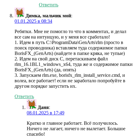
Ответить
Димка, мальчик мой
:
01.01.2025 в 08:34
Ребятки. Мне не помогло то что в комментах, и делал
все сам на интуицую, и у меня все сработало!
1. Идем в путь C:\ProgramData\GenArts\rlm (просто в
поиск проводника) вставляем туда содержимое папки
BorisFX_(GenArts) (найдете в папке кряка, не тупые)
2. Идем на свой диск С, перетаскиваем файл
rlm_16.1BL1_windows_x64, туда же и содержимое папки
BorisFX_(GenArts) (да, опять)
3. Запускаем rlm.exe, borisfx_rlm_install_service.cmd, и
волеа, все работает! если не заработало попробуйте в
другом порядке запустить их.
Ответить
Даня
:
08.01.2025 в 17:49
Кратко и главное работает. Всё получилось.
Ничего не лагает, ничего не вылетает. Большое
спасибо!