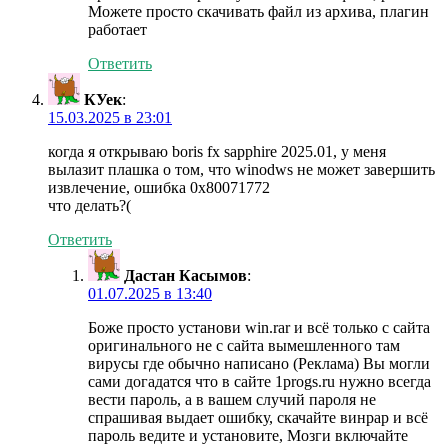
Можете просто скачивать файл из архива, плагин
работает
Ответить
КУек
:
15.03.2025 в 23:01
когда я открываю boris fx sapphire 2025.01, у меня
вылазит плашка о том, что winodws не может завершить
извлечение, ошибка 0x80071772
что делать?(
Ответить
Дастан Касымов
:
01.07.2025 в 13:40
Боже просто установи win.rar и всё только с сайта
оригинального не с сайта вымешленного там
вирусы где обычно написано (Реклама) Вы могли
сами догадатся что в сайте 1progs.ru нужно всегда
вести пароль, а в вашем случий пароля не
спрашивая выдает ошибку, скачайте винрар и всё
пароль ведите и установите, Мозги включайте