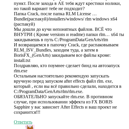
пункт. После захода в АЕ тебя ждут крестики нолики,
но такой вариант тебе не подходит?
Папка Crack, после папка RLM License …
Bundle(распакуй)/installers/windows/ rlm windows x64
(распакуй)
Мы дошли до кучи непонятных файлов. ВСЁ что
ВНУТРИ ( Кроме versions и readme) папки rlm… x64 ты
закидываешь в путь С:/ProgramData/GenArts/rlm
И возвращаемся в папочку Crack, где распаковываем
RLM_ISV_Bundles, заходим туда, а затем в
BorisFX_(GenArts) закидываем все файлы кроме:
install.txt
Поздравляю, кто поумнее сделает бинд на автозапуск
rlm.exe
Остальным настоятельно рекомендую запускать
вручную перед запуском after effects файл rlm. exe,
который , если вы всё правильно сделали, находится в
C:/ProgramData/GenArts/rlm/rlm.exe.
ОБЯЗАТЕЛЬНО запускайте rlm.exe. В противном
случае, при использовании эффекта из FX BORIS
Sapphire у вас зависнет After Effects и ваш проект не
сохранится!!!
Ответить