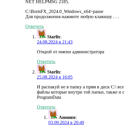
NET HELPMSG 2185.
C:\BorisFX_2024.0_Windows_x64>pause
Для продолжения нажмите любую клавишу . . .
Ответить
Starlix
:
24.08.2024 в 21:43
Открой от имени администратора
Ответить
Starlix
:
25.08.2024 в 16:05
И распакуй не в папку а прям в диск C:\ все
файлы которые внутри той папки, также и с
ProgramData
Ответить
Аноним
:
03.09.2024 в 20:49