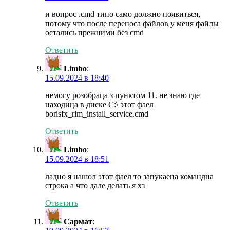
и вопрос .cmd типо само должно появиться,
потому что после переноса файлов у меня файлы
остались прежними без cmd
Ответить
Limbo
:
15.09.2024 в 18:40
немогу розобраца з пунктом 11. не знаю где
находица в диске C:\ этот фаел
borisfx_rlm_install_service.cmd
Ответить
Limbo
:
15.09.2024 в 18:51
ладно я нашол этот фаел то запукаеца командна
строка а что дале делать я хз
Ответить
Сармат
: