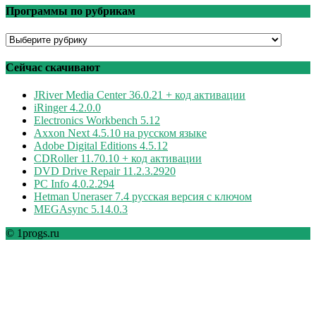
Программы по рубрикам
Программы
по
рубрикам
Сейчас скачивают
JRiver Media Center 36.0.21 + код активации
iRinger 4.2.0.0
Electronics Workbench 5.12
Axxon Next 4.5.10 на русском языке
Adobe Digital Editions 4.5.12
CDRoller 11.70.10 + код активации
DVD Drive Repair 11.2.3.2920
PC Info 4.0.2.294
Hetman Uneraser 7.4 русская версия с ключом
MEGAsync 5.14.0.3
© 1progs.ru