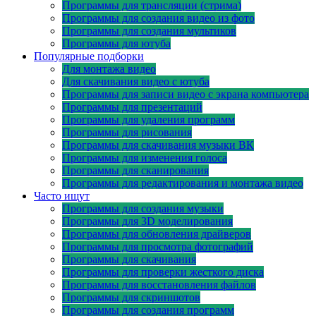
Программы для трансляции (стрима)
Программы для создания видео из фото
Программы для создания мультиков
Программы для ютуба
Популярные подборки
Для монтажа видео
Для скачивания видео с ютуба
Программы для записи видео с экрана компьютера
Программы для презентаций
Программы для удаления программ
Программы для рисования
Программы для скачивания музыки ВК
Программы для изменения голоса
Программы для сканирования
Программы для редактирования и монтажа видео
Часто ищут
Программы для создания музыки
Программы для 3D моделирования
Программы для обновления драйверов
Программы для просмотра фотографий
Программы для скачивания
Программы для проверки жесткого диска
Программы для восстановления файлов
Программы для скриншотов
Программы для создания программ