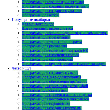
Программы для трансляции (стрима)
Программы для создания видео из фото
Программы для создания мультиков
Программы для ютуба
Популярные подборки
Для монтажа видео
Для скачивания видео с ютуба
Программы для записи видео с экрана компьютера
Программы для презентаций
Программы для удаления программ
Программы для рисования
Программы для скачивания музыки ВК
Программы для изменения голоса
Программы для сканирования
Программы для редактирования и монтажа видео
Часто ищут
Программы для создания музыки
Программы для 3D моделирования
Программы для обновления драйверов
Программы для просмотра фотографий
Программы для скачивания
Программы для проверки жесткого диска
Программы для восстановления файлов
Программы для скриншотов
Программы для создания программ