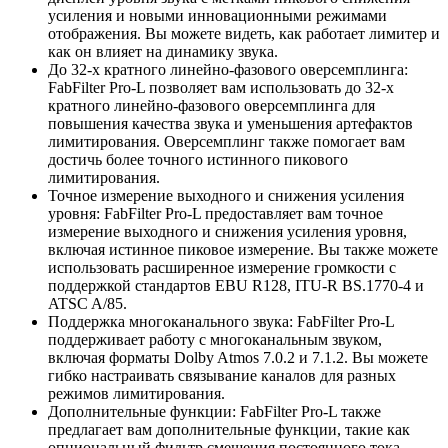
усиления и новыми инновационными режимами
отображения. Вы можете видеть, как работает лимитер и
как он влияет на динамику звука.
До 32-х кратного линейно-фазового оверсемплинга:
FabFilter Pro-L позволяет вам использовать до 32-х
кратного линейно-фазового оверсемплинга для
повышения качества звука и уменьшения артефактов
лимитирования. Оверсемплинг также помогает вам
достичь более точного истинного пикового
лимитирования.
Точное измерение выходного и снижения усиления
уровня: FabFilter Pro-L предоставляет вам точное
измерение выходного и снижения усиления уровня,
включая истинное пиковое измерение. Вы также можете
использовать расширенное измерение громкости с
поддержкой стандартов EBU R128, ITU-R BS.1770-4 и
ATSC A/85.
Поддержка многоканального звука: FabFilter Pro-L
поддерживает работу с многоканальным звуком,
включая форматы Dolby Atmos 7.0.2 и 7.1.2. Вы можете
гибко настраивать связывание каналов для разных
режимов лимитирования.
Дополнительные функции: FabFilter Pro-L также
предлагает вам дополнительные функции, такие как
опциональный фильтр смещения постоянного тока,