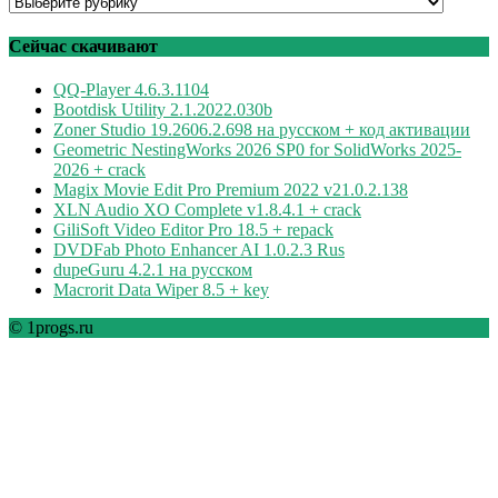
Программы
по
рубрикам
Сейчас скачивают
QQ-Player 4.6.3.1104
Bootdisk Utility 2.1.2022.030b
Zoner Studio 19.2606.2.698 на русском + код активации
Geometric NestingWorks 2026 SP0 for SolidWorks 2025-
2026 + crack
Magix Movie Edit Pro Premium 2022 v21.0.2.138
XLN Audio XO Complete v1.8.4.1 + crack
GiliSoft Video Editor Pro 18.5 + repack
DVDFab Photo Enhancer AI 1.0.2.3 Rus
dupeGuru 4.2.1 на русском
Macrorit Data Wiper 8.5 + key
© 1progs.ru