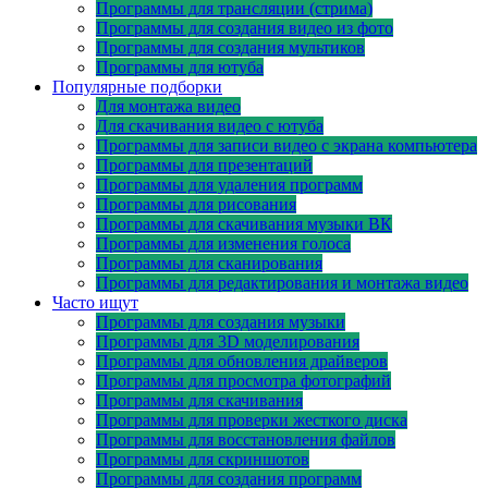
Программы для трансляции (стрима)
Программы для создания видео из фото
Программы для создания мультиков
Программы для ютуба
Популярные подборки
Для монтажа видео
Для скачивания видео с ютуба
Программы для записи видео с экрана компьютера
Программы для презентаций
Программы для удаления программ
Программы для рисования
Программы для скачивания музыки ВК
Программы для изменения голоса
Программы для сканирования
Программы для редактирования и монтажа видео
Часто ищут
Программы для создания музыки
Программы для 3D моделирования
Программы для обновления драйверов
Программы для просмотра фотографий
Программы для скачивания
Программы для проверки жесткого диска
Программы для восстановления файлов
Программы для скриншотов
Программы для создания программ