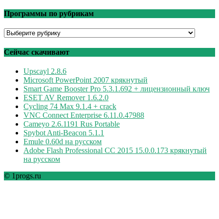
Программы по рубрикам
Программы
по
рубрикам
Сейчас скачивают
Upscayl 2.8.6
Microsoft PowerPoint 2007 крякнутый
Smart Game Booster Pro 5.3.1.692 + лицензионный ключ
ESET AV Remover 1.6.2.0
Cycling 74 Max 9.1.4 + crack
VNC Connect Enterprise 6.11.0.47988
Cameyo 2.6.1191 Rus Portable
Spybot Anti-Beacon 5.1.1
Emule 0.60d на русском
Adobe Flash Professional CC 2015 15.0.0.173 крякнутый
на русском
© 1progs.ru