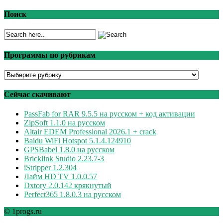
Поиск
Программы по рубрикам
Программы
по
рубрикам
Сейчас скачивают
PassFab for RAR 9.5.5 на русском + код активации
ZipSoft 1.1.0 на русском
Altair EDEM Professional 2026.1 + crack
Baidu WiFi Hotspot 5.1.4.124910
GPSBabel 1.8.0 на русском
Bricklink Studio 2.23.7-3
iStripper 1.2.304
Лайм HD TV 1.0.0.57
Dxtory 2.0.142 крякнутый
Perfect365 1.8.0.3 на русском
© 1progs.ru