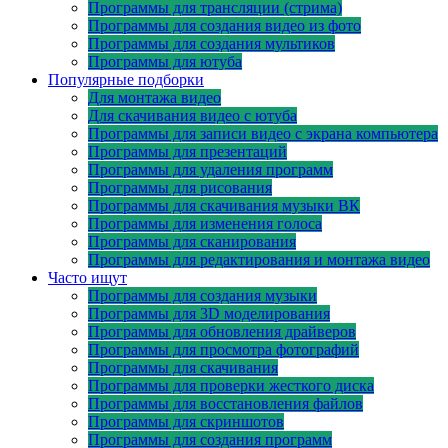
Программы для трансляции (стрима)
Программы для создания видео из фото
Программы для создания мультиков
Программы для ютуба
Популярные подборки
Для монтажа видео
Для скачивания видео с ютуба
Программы для записи видео с экрана компьютера
Программы для презентаций
Программы для удаления программ
Программы для рисования
Программы для скачивания музыки ВК
Программы для изменения голоса
Программы для сканирования
Программы для редактирования и монтажа видео
Часто ищут
Программы для создания музыки
Программы для 3D моделирования
Программы для обновления драйверов
Программы для просмотра фотографий
Программы для скачивания
Программы для проверки жесткого диска
Программы для восстановления файлов
Программы для скриншотов
Программы для создания программ