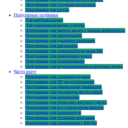
Программы для создания мультиков
Программы для ютуба
Популярные подборки
Для монтажа видео
Для скачивания видео с ютуба
Программы для записи видео с экрана компьютера
Программы для презентаций
Программы для удаления программ
Программы для рисования
Программы для скачивания музыки ВК
Программы для изменения голоса
Программы для сканирования
Программы для редактирования и монтажа видео
Часто ищут
Программы для создания музыки
Программы для 3D моделирования
Программы для обновления драйверов
Программы для просмотра фотографий
Программы для скачивания
Программы для проверки жесткого диска
Программы для восстановления файлов
Программы для скриншотов
Программы для создания программ
Программы для скачивания с Ютуба