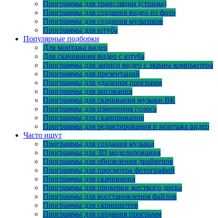
Программы для трансляции (стрима)
Программы для создания видео из фото
Программы для создания мультиков
Программы для ютуба
Популярные подборки
Для монтажа видео
Для скачивания видео с ютуба
Программы для записи видео с экрана компьютера
Программы для презентаций
Программы для удаления программ
Программы для рисования
Программы для скачивания музыки ВК
Программы для изменения голоса
Программы для сканирования
Программы для редактирования и монтажа видео
Часто ищут
Программы для создания музыки
Программы для 3D моделирования
Программы для обновления драйверов
Программы для просмотра фотографий
Программы для скачивания
Программы для проверки жесткого диска
Программы для восстановления файлов
Программы для скриншотов
Программы для создания программ