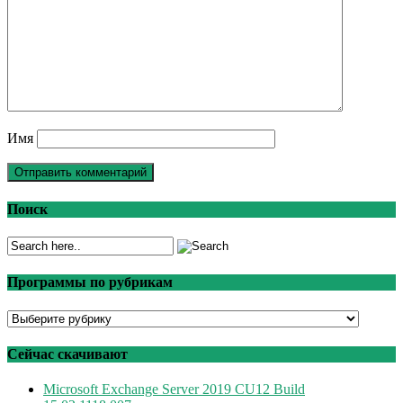
Имя
Поиск
Программы по рубрикам
Программы
по
рубрикам
Сейчас скачивают
Microsoft Exchange Server 2019 CU12 Build