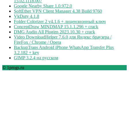
15.02.1118.007
Google Nearby Share 1.0.972.0
SoftEther VPN Client Manager 4.38 Build 9760
VkDuty 4.1.8
Folder Colorizer 2 v4.1.6 + лицензионный ключ
ConceptDraw MINDMAP 15.1.1.296 + crack
DMG Audio All Plugins 2023.10.30 + crack
Video DownloadHelper 7.6.0 для Яндекс браузера /
FireFox / Chrome / Opera
BackupTrans Android iPhone WhatsApp Transfer Plus
3.2.182 + key
GIMP 3.2.4 на русском
© 1progs.ru