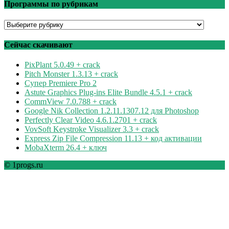
Программы по рубрикам
Программы
по
рубрикам
Сейчас скачивают
PixPlant 5.0.49 + crack
Pitch Monster 1.3.13 + crack
Супер Premiere Pro 2
Astute Graphics Plug-ins Elite Bundle 4.5.1 + crack
CommView 7.0.788 + crack
Google Nik Collection 1.2.11.1307.12 для Photoshop
Perfectly Clear Video 4.6.1.2701 + crack
VovSoft Keystroke Visualizer 3.3 + crack
Express Zip File Compression 11.13 + код активации
MobaXterm 26.4 + ключ
© 1progs.ru