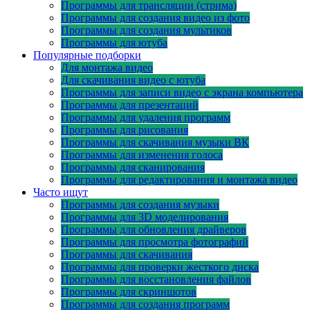
Программы для трансляции (стрима)
Программы для создания видео из фото
Программы для создания мультиков
Программы для ютуба
Популярные подборки
Для монтажа видео
Для скачивания видео с ютуба
Программы для записи видео с экрана компьютера
Программы для презентаций
Программы для удаления программ
Программы для рисования
Программы для скачивания музыки ВК
Программы для изменения голоса
Программы для сканирования
Программы для редактирования и монтажа видео
Часто ищут
Программы для создания музыки
Программы для 3D моделирования
Программы для обновления драйверов
Программы для просмотра фотографий
Программы для скачивания
Программы для проверки жесткого диска
Программы для восстановления файлов
Программы для скриншотов
Программы для создания программ