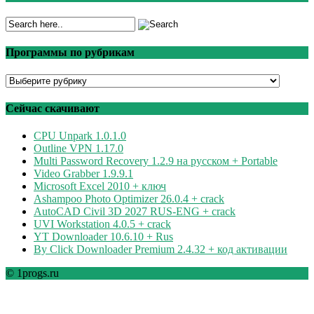
Программы по рубрикам
Программы
по
рубрикам
Сейчас скачивают
CPU Unpark 1.0.1.0
Outline VPN 1.17.0
Multi Password Recovery 1.2.9 на русском + Portable
Video Grabber 1.9.9.1
Microsoft Excel 2010 + ключ
Ashampoo Photo Optimizer 26.0.4 + crack
AutoCAD Civil 3D 2027 RUS-ENG + crack
UVI Workstation 4.0.5 + crack
YT Downloader 10.6.10 + Rus
By Click Downloader Premium 2.4.32 + код активации
© 1progs.ru