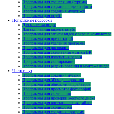
Программы для трансляции (стрима)
Программы для создания видео из фото
Программы для создания мультиков
Программы для ютуба
Популярные подборки
Для монтажа видео
Для скачивания видео с ютуба
Программы для записи видео с экрана компьютера
Программы для презентаций
Программы для удаления программ
Программы для рисования
Программы для скачивания музыки ВК
Программы для изменения голоса
Программы для сканирования
Программы для редактирования и монтажа видео
Часто ищут
Программы для создания музыки
Программы для 3D моделирования
Программы для обновления драйверов
Программы для просмотра фотографий
Программы для скачивания
Программы для проверки жесткого диска
Программы для восстановления файлов
Программы для скриншотов
Программы для создания программ