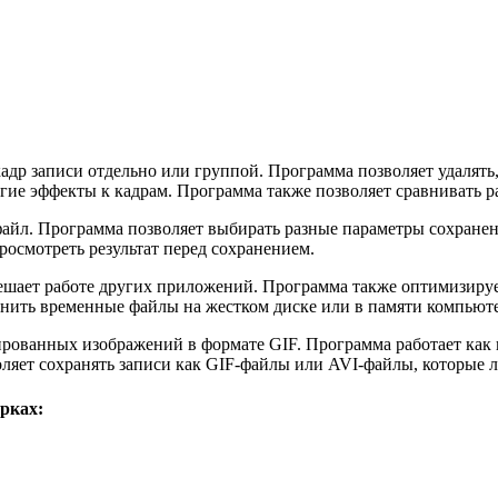
др записи отдельно или группой. Программа позволяет удалять,
угие эффекты к кадрам. Программа также позволяет сравнивать р
йл. Программа позволяет выбирать разные параметры сохранения,
росмотреть результат перед сохранением.
ешает работе других приложений. Программа также оптимизирует
нить временные файлы на жестком диске или в памяти компьюте
ованных изображений в формате GIF. Программа работает как ви
ляет сохранять записи как GIF-файлы или AVI-файлы, которые ле
рках: