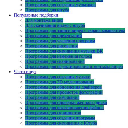
Программы для создания мультиков
Программы для ютуба
Популярные подборки
Для монтажа видео
Для скачивания видео с ютуба
Программы для записи видео с экрана компьютера
Программы для презентаций
Программы для удаления программ
Программы для рисования
Программы для скачивания музыки ВК
Программы для изменения голоса
Программы для сканирования
Программы для редактирования и монтажа видео
Часто ищут
Программы для создания музыки
Программы для 3D моделирования
Программы для обновления драйверов
Программы для просмотра фотографий
Программы для скачивания
Программы для проверки жесткого диска
Программы для восстановления файлов
Программы для скриншотов
Программы для создания программ
Программы для скачивания с Ютуба