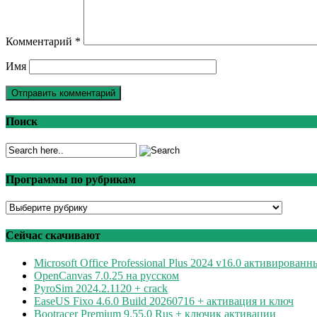
Комментарий
*
Имя
Поиск
Программы по рубрикам
Программы
по
рубрикам
Сейчас скачивают
Microsoft Office Professional Plus 2024 v16.0 активирован
OpenCanvas 7.0.25 на русском
PyroSim 2024.2.1120 + crack
EaseUS Fixo 4.6.0 Build 20260716 + активация и ключ
Bootracer Premium 9.55.0 Rus + ключик активации