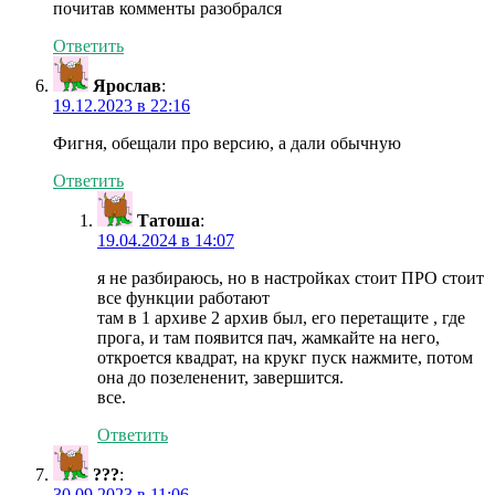
почитав комменты разобрался
Ответить
Ярослав
:
19.12.2023 в 22:16
Фигня, обещали про версию, а дали обычную
Ответить
Татоша
:
19.04.2024 в 14:07
я не разбираюсь, но в настройках стоит ПРО стоит
все функции работают
там в 1 архиве 2 архив был, его перетащите , где
прога, и там появится пач, жамкайте на него,
откроется квадрат, на крукг пуск нажмите, потом
она до позелененит, завершится.
все.
Ответить
???
:
30.09.2023 в 11:06