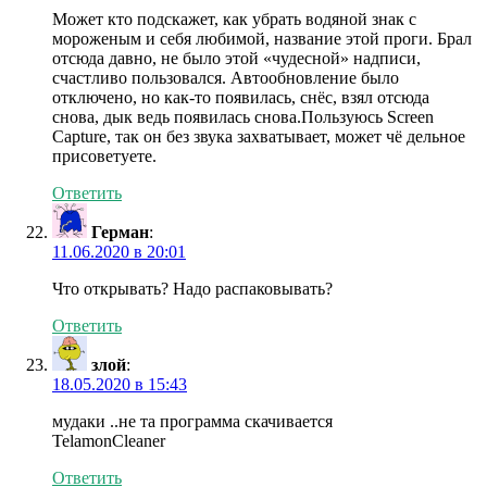
Может кто подскажет, как убрать водяной знак с
мороженым и себя любимой, название этой проги. Брал
отсюда давно, не было этой «чудесной» надписи,
счастливо пользовался. Автообновление было
отключено, но как-то появилась, снёс, взял отсюда
снова, дык ведь появилась снова.Пользуюсь Screen
Capture, так он без звука захватывает, может чё дельное
присоветуете.
Ответить
Герман
:
11.06.2020 в 20:01
Что открывать? Надо распаковывать?
Ответить
злой
:
18.05.2020 в 15:43
мудаки ..не та программа скачивается
TelamonCleaner
Ответить