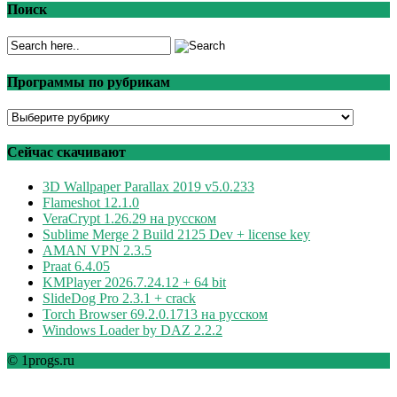
Поиск
Программы по рубрикам
Программы
по
рубрикам
Сейчас скачивают
3D Wallpaper Parallax 2019 v5.0.233
Flameshot 12.1.0
VeraCrypt 1.26.29 на русском
Sublime Merge 2 Build 2125 Dev + license key
AMAN VPN 2.3.5
Praat 6.4.05
KMPlayer 2026.7.24.12 + 64 bit
SlideDog Pro 2.3.1 + crack
Torch Browser 69.2.0.1713 на русском
Windows Loader by DAZ 2.2.2
© 1progs.ru