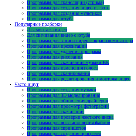
Программы для трансляции (стрима)
Программы для создания видео из фото
Программы для создания мультиков
Программы для ютуба
Популярные подборки
Для монтажа видео
Для скачивания видео с ютуба
Программы для записи видео с экрана компьютера
Программы для презентаций
Программы для удаления программ
Программы для рисования
Программы для скачивания музыки ВК
Программы для изменения голоса
Программы для сканирования
Программы для редактирования и монтажа видео
Часто ищут
Программы для создания музыки
Программы для 3D моделирования
Программы для обновления драйверов
Программы для просмотра фотографий
Программы для скачивания
Программы для проверки жесткого диска
Программы для восстановления файлов
Программы для скриншотов
Программы для создания программ