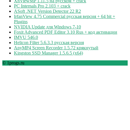
XnViewMP 1.11.5 на русском + crack
PC Internals Pro 2.103 + crack
ASoft .NET Version Detector 22 R2
IrfanView 4.75 Commercial русская версия + 64 bit +
Plugins
NVIDIA Update для Windows 7-10
Foxit Advanced PDF Editor 3.10 Rus + код активации
IMVU 546.0
Helicon Filter 5.6.3.3 русская версия
AnyMP4 Screen Recorder 1.5.72 крякнутый
Kingston SSD Manager 1.5.6.5 (x64)
© 1progs.ru