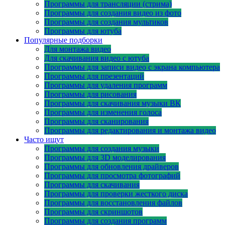
Программы для трансляции (стрима)
Программы для создания видео из фото
Программы для создания мультиков
Программы для ютуба
Популярные подборки
Для монтажа видео
Для скачивания видео с ютуба
Программы для записи видео с экрана компьютера
Программы для презентаций
Программы для удаления программ
Программы для рисования
Программы для скачивания музыки ВК
Программы для изменения голоса
Программы для сканирования
Программы для редактирования и монтажа видео
Часто ищут
Программы для создания музыки
Программы для 3D моделирования
Программы для обновления драйверов
Программы для просмотра фотографий
Программы для скачивания
Программы для проверки жесткого диска
Программы для восстановления файлов
Программы для скриншотов
Программы для создания программ