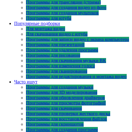
Программы для трансляции (стрима)
Программы для создания видео из фото
Программы для создания мультиков
Программы для ютуба
Популярные подборки
Для монтажа видео
Для скачивания видео с ютуба
Программы для записи видео с экрана компьютера
Программы для презентаций
Программы для удаления программ
Программы для рисования
Программы для скачивания музыки ВК
Программы для изменения голоса
Программы для сканирования
Программы для редактирования и монтажа видео
Часто ищут
Программы для создания музыки
Программы для 3D моделирования
Программы для обновления драйверов
Программы для просмотра фотографий
Программы для скачивания
Программы для проверки жесткого диска
Программы для восстановления файлов
Программы для скриншотов
Программы для создания программ