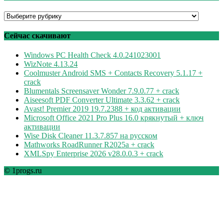
Программы
по
рубрикам
Сейчас скачивают
Windows PC Health Check 4.0.241023001
WizNote 4.13.24
Coolmuster Android SMS + Contacts Recovery 5.1.17 +
crack
Blumentals Screensaver Wonder 7.9.0.77 + crack
Aiseesoft PDF Converter Ultimate 3.3.62 + crack
Avast! Premier 2019 19.7.2388 + код активации
Microsoft Office 2021 Pro Plus 16.0 крякнутый + ключ
активации
Wise Disk Cleaner 11.3.7.857 на русском
Mathworks RoadRunner R2025a + crack
XMLSpy Enterprise 2026 v28.0.0.3 + crack
© 1progs.ru