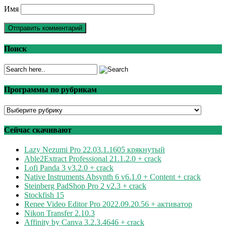
Имя
Поиск
Программы по рубрикам
Программы
по
рубрикам
Сейчас скачивают
Lazy Nezumi Pro 22.03.1.1605 крякнутый
Able2Extract Professional 21.1.2.0 + crack
Lofi Panda 3 v3.2.0 + crack
Native Instruments Absynth 6 v6.1.0 + Content + crack
Steinberg PadShop Pro 2 v2.3 + crack
Stockfish 15
Renee Video Editor Pro 2022.09.20.56 + активатор
Nikon Transfer 2.10.3
Affinity by Canva 3.2.3.4646 + crack