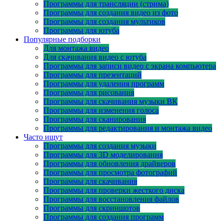
Программы для трансляции (стрима)
Программы для создания видео из фото
Программы для создания мультиков
Программы для ютуба
Популярные подборки
Для монтажа видео
Для скачивания видео с ютуба
Программы для записи видео с экрана компьютера
Программы для презентаций
Программы для удаления программ
Программы для рисования
Программы для скачивания музыки ВК
Программы для изменения голоса
Программы для сканирования
Программы для редактирования и монтажа видео
Часто ищут
Программы для создания музыки
Программы для 3D моделирования
Программы для обновления драйверов
Программы для просмотра фотографий
Программы для скачивания
Программы для проверки жесткого диска
Программы для восстановления файлов
Программы для скриншотов
Программы для создания программ