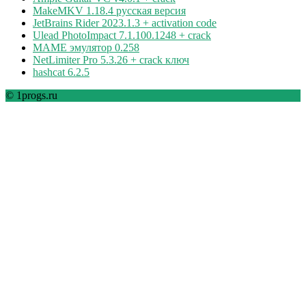
MakeMKV 1.18.4 русская версия
JetBrains Rider 2023.1.3 + activation code
Ulead PhotoImpact 7.1.100.1248 + crack
MAME эмулятор 0.258
NetLimiter Pro 5.3.26 + crack ключ
hashcat 6.2.5
© 1progs.ru