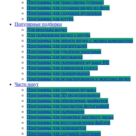
Программы для трансляции (стрима)
Программы для создания видео из фото
Программы для создания мультиков
Программы для ютуба
Популярные подборки
Для монтажа видео
Для скачивания видео с ютуба
Программы для записи видео с экрана компьютера
Программы для презентаций
Программы для удаления программ
Программы для рисования
Программы для скачивания музыки ВК
Программы для изменения голоса
Программы для сканирования
Программы для редактирования и монтажа видео
Часто ищут
Программы для создания музыки
Программы для 3D моделирования
Программы для обновления драйверов
Программы для просмотра фотографий
Программы для скачивания
Программы для проверки жесткого диска
Программы для восстановления файлов
Программы для скриншотов
Программы для создания программ