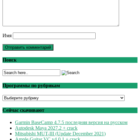
Имя
Поиск
Программы по рубрикам
Программы
по
рубрикам
Сейчас скачивают
Garmin BaseCamp 4.7.5 последняя версия на русском
Autodesk Maya 2027.2 + crack
Mitsubishi MUT-III (Update December 2021)
Ample Guitar VC v4.0.1 + crack