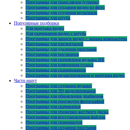
Программы для трансляции (стрима)
Программы для создания видео из фото
Программы для создания мультиков
Программы для ютуба
Популярные подборки
Для монтажа видео
Для скачивания видео с ютуба
Программы для записи видео с экрана компьютера
Программы для презентаций
Программы для удаления программ
Программы для рисования
Программы для скачивания музыки ВК
Программы для изменения голоса
Программы для сканирования
Программы для редактирования и монтажа видео
Часто ищут
Программы для создания музыки
Программы для 3D моделирования
Программы для обновления драйверов
Программы для просмотра фотографий
Программы для скачивания
Программы для проверки жесткого диска
Программы для восстановления файлов
Программы для скриншотов
Программы для создания программ