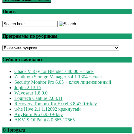
Поиск
Программы по рубрикам
Программы
по
рубрикам
Сейчас скачивают
Chaos V-Ray for Blender 7.40.00 + crack
Zentimo xStorage Manager 3.4.1.1304 + crack
Security Monitor Pro 6.05 + ключ лицензионный
Joplin 2.13.15
Wavosaur 1.8.0.0
Logitech Capture 2.08.11
Recovery Toolbox for Excel 3.8.47.0 + key
u-he Hive 2.1.1.12092 крякнутый
AnyBurn Pro 6.9.0 + key
AKVIS OilPaint 8.0.665.17565
© 1progs.ru