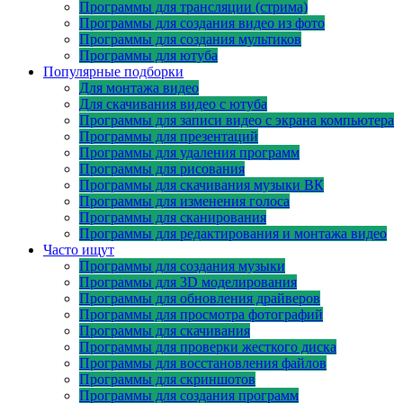
Программы для трансляции (стрима)
Программы для создания видео из фото
Программы для создания мультиков
Программы для ютуба
Популярные подборки
Для монтажа видео
Для скачивания видео с ютуба
Программы для записи видео с экрана компьютера
Программы для презентаций
Программы для удаления программ
Программы для рисования
Программы для скачивания музыки ВК
Программы для изменения голоса
Программы для сканирования
Программы для редактирования и монтажа видео
Часто ищут
Программы для создания музыки
Программы для 3D моделирования
Программы для обновления драйверов
Программы для просмотра фотографий
Программы для скачивания
Программы для проверки жесткого диска
Программы для восстановления файлов
Программы для скриншотов
Программы для создания программ