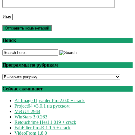
Имя
Поиск
Программы по рубрикам
Программы
по
рубрикам
Сейчас скачивают
AI Image Upscaler Pro 2.0.0 + crack
Project64 v3.0.1 на русском
MeGUI 2944
WinStars 3.0.263
Retouch4me Heal 1.019 + crack
FabFilter Pro-R 1.1.5 + crack
VideoFrom 1.8.0