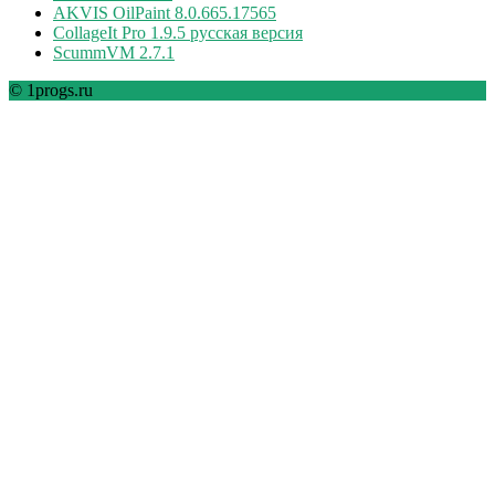
AKVIS OilPaint 8.0.665.17565
CollageIt Pro 1.9.5 русская версия
ScummVM 2.7.1
© 1progs.ru