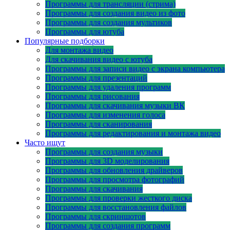
Программы для трансляции (стрима)
Программы для создания видео из фото
Программы для создания мультиков
Программы для ютуба
Популярные подборки
Для монтажа видео
Для скачивания видео с ютуба
Программы для записи видео с экрана компьютера
Программы для презентаций
Программы для удаления программ
Программы для рисования
Программы для скачивания музыки ВК
Программы для изменения голоса
Программы для сканирования
Программы для редактирования и монтажа видео
Часто ищут
Программы для создания музыки
Программы для 3D моделирования
Программы для обновления драйверов
Программы для просмотра фотографий
Программы для скачивания
Программы для проверки жесткого диска
Программы для восстановления файлов
Программы для скриншотов
Программы для создания программ