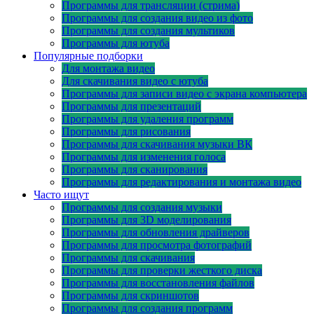
Программы для трансляции (стрима)
Программы для создания видео из фото
Программы для создания мультиков
Программы для ютуба
Популярные подборки
Для монтажа видео
Для скачивания видео с ютуба
Программы для записи видео с экрана компьютера
Программы для презентаций
Программы для удаления программ
Программы для рисования
Программы для скачивания музыки ВК
Программы для изменения голоса
Программы для сканирования
Программы для редактирования и монтажа видео
Часто ищут
Программы для создания музыки
Программы для 3D моделирования
Программы для обновления драйверов
Программы для просмотра фотографий
Программы для скачивания
Программы для проверки жесткого диска
Программы для восстановления файлов
Программы для скриншотов
Программы для создания программ