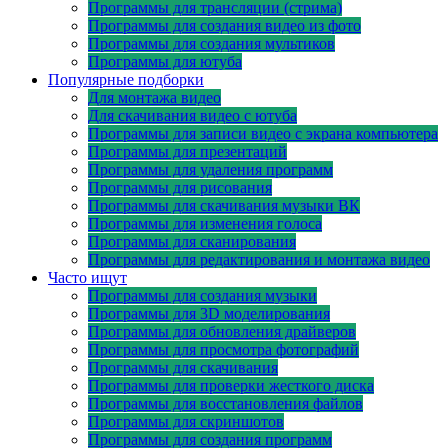
Программы для трансляции (стрима)
Программы для создания видео из фото
Программы для создания мультиков
Программы для ютуба
Популярные подборки
Для монтажа видео
Для скачивания видео с ютуба
Программы для записи видео с экрана компьютера
Программы для презентаций
Программы для удаления программ
Программы для рисования
Программы для скачивания музыки ВК
Программы для изменения голоса
Программы для сканирования
Программы для редактирования и монтажа видео
Часто ищут
Программы для создания музыки
Программы для 3D моделирования
Программы для обновления драйверов
Программы для просмотра фотографий
Программы для скачивания
Программы для проверки жесткого диска
Программы для восстановления файлов
Программы для скриншотов
Программы для создания программ