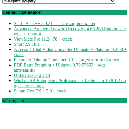
Программы
по
рубрикам
Сейчас скачивают
StartIsBack++ 2.9.21 — активация и ключ
Advanced Archive Password Recovery 4.66.266 Enterprise +
код активации
ViewMate Pro 11.24.78 + crack
Snort 2.9.18.1
Aiseesoft Total Video Converter Ultimate + Platinum 9.2.68 +
crack
Picture to Painting Converter 3.1 + лицензионный ключ
PDF Extra Premium + Ultimate 9.70.57653 + код
активации
USBDriveLog 1.14
WinToUSB Enterprise / Professional / Technician 10.8.1.2 на
русском + ключ
Serato Hex FX 1.2.0 + crack
© 1progs.ru