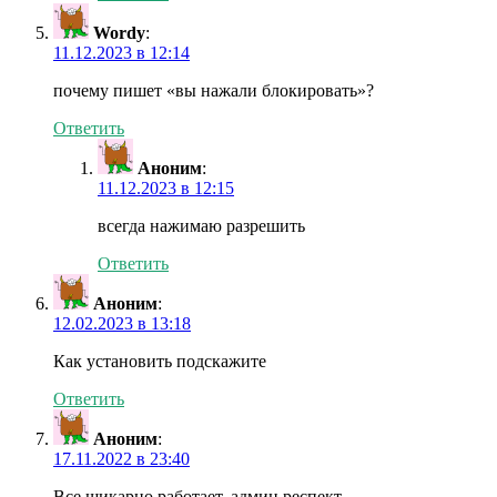
Wordy
:
11.12.2023 в 12:14
почему пишет «вы нажали блокировать»?
Ответить
Аноним
:
11.12.2023 в 12:15
всегда нажимаю разрешить
Ответить
Аноним
:
12.02.2023 в 13:18
Как установить подскажите
Ответить
Аноним
:
17.11.2022 в 23:40
Все шикарно работает, админ респект