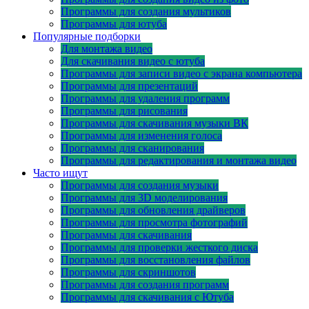
Программы для создания мультиков
Программы для ютуба
Популярные подборки
Для монтажа видео
Для скачивания видео с ютуба
Программы для записи видео с экрана компьютера
Программы для презентаций
Программы для удаления программ
Программы для рисования
Программы для скачивания музыки ВК
Программы для изменения голоса
Программы для сканирования
Программы для редактирования и монтажа видео
Часто ищут
Программы для создания музыки
Программы для 3D моделирования
Программы для обновления драйверов
Программы для просмотра фотографий
Программы для скачивания
Программы для проверки жесткого диска
Программы для восстановления файлов
Программы для скриншотов
Программы для создания программ
Программы для скачивания с Ютуба