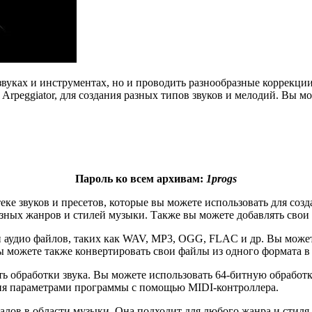
звуках и инструментах, но и проводить разнообразные коррекц
 Arpeggiator, для создания разных типов звуков и мелодий. Вы м
Пароль ко всем архивам:
1progs
 звуков и пресетов, которые вы можете использовать для созд
азных жанров и стилей музыки. Также вы можете добавлять свои 
удио файлов, таких как WAV, MP3, OGG, FLAC и др. Вы можете
Вы можете также конвертировать свои файлы из одного формата в
 обработки звука. Вы можете использовать 64-битную обработк
ия параметрами программы с помощью MIDI-контроллера.
в в области музыки. Она подходит для любого жанра и стиля м