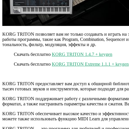
KORG TRITON позволяет вам не только создавать и играть на 
работы программы, такие как Program, Combination, Sequencer и
тональность, фильтр, модуляция, эффекты и др.
Скачать бесплатно
KORG TRITON 1.4.7 + keygen
Скачать бесплатно
KORG TRITON Extreme 1.1.1 + keygen
KORG TRITON предоставляет вам доступ к обширной библиотеке
тысяч готовых звуков и инструментов, которые подходят для р
KORG TRITON поддерживает работу с различными форматами а
форматах, а также настраивать параметры качества и сжатия. 
KORG TRITON обеспечивает высокое качество и эффективность
можете также использовать функцию MIDI Learn для управлен
KORG TRITON — это программа для любителей и профессионало