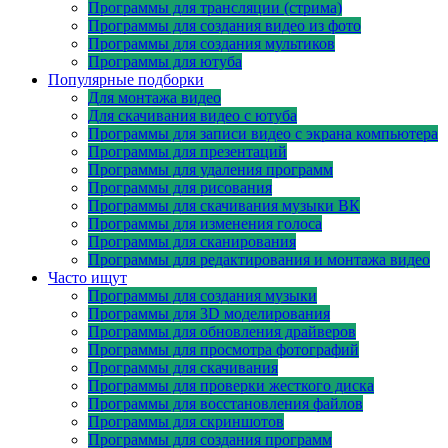
Программы для трансляции (стрима)
Программы для создания видео из фото
Программы для создания мультиков
Программы для ютуба
Популярные подборки
Для монтажа видео
Для скачивания видео с ютуба
Программы для записи видео с экрана компьютера
Программы для презентаций
Программы для удаления программ
Программы для рисования
Программы для скачивания музыки ВК
Программы для изменения голоса
Программы для сканирования
Программы для редактирования и монтажа видео
Часто ищут
Программы для создания музыки
Программы для 3D моделирования
Программы для обновления драйверов
Программы для просмотра фотографий
Программы для скачивания
Программы для проверки жесткого диска
Программы для восстановления файлов
Программы для скриншотов
Программы для создания программ