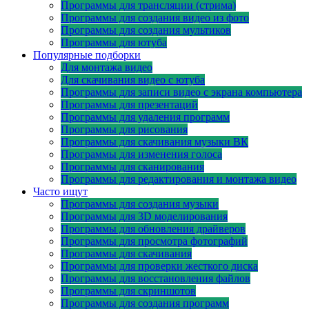
Программы для трансляции (стрима)
Программы для создания видео из фото
Программы для создания мультиков
Программы для ютуба
Популярные подборки
Для монтажа видео
Для скачивания видео с ютуба
Программы для записи видео с экрана компьютера
Программы для презентаций
Программы для удаления программ
Программы для рисования
Программы для скачивания музыки ВК
Программы для изменения голоса
Программы для сканирования
Программы для редактирования и монтажа видео
Часто ищут
Программы для создания музыки
Программы для 3D моделирования
Программы для обновления драйверов
Программы для просмотра фотографий
Программы для скачивания
Программы для проверки жесткого диска
Программы для восстановления файлов
Программы для скриншотов
Программы для создания программ