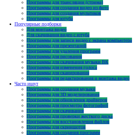
Программы для трансляции (стрима)
Программы для создания видео из фото
Программы для создания мультиков
Программы для ютуба
Популярные подборки
Для монтажа видео
Для скачивания видео с ютуба
Программы для записи видео с экрана компьютера
Программы для презентаций
Программы для удаления программ
Программы для рисования
Программы для скачивания музыки ВК
Программы для изменения голоса
Программы для сканирования
Программы для редактирования и монтажа видео
Часто ищут
Программы для создания музыки
Программы для 3D моделирования
Программы для обновления драйверов
Программы для просмотра фотографий
Программы для скачивания
Программы для проверки жесткого диска
Программы для восстановления файлов
Программы для скриншотов
Программы для создания программ