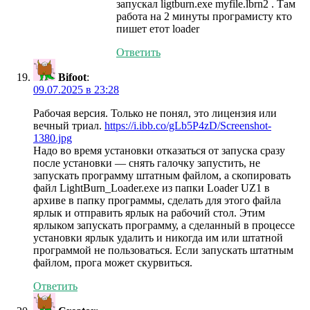
запускал ligtburn.exe myfile.lbrn2 . Там
работа на 2 минуты програмисту кто
пишет етот loader
Ответить
Bifoot
:
09.07.2025 в 23:28
Рабочая версия. Только не понял, это лицензия или
вечный триал.
https://i.ibb.co/gLb5P4zD/Screenshot-
1380.jpg
Надо во время установки отказаться от запуска сразу
после установки — снять галочку запустить, не
запускать программу штатным файлом, а скопировать
файл LightBurn_Loader.exe из папки Loader UZ1 в
архиве в папку программы, сделать для этого файла
ярлык и отправить ярлык на рабочий стол. Этим
ярлыком запускать программу, а сделанный в процессе
установки ярлык удалить и никогда им или штатной
программой не пользоваться. Если запускать штатным
файлом, прога может скурвиться.
Ответить