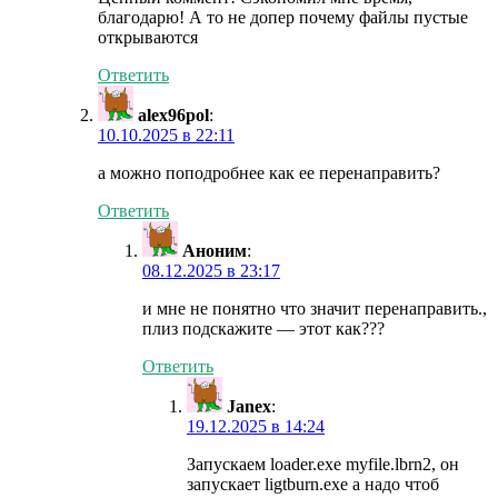
благодарю! А то не допер почему файлы пустые
открываются
Ответить
alex96pol
:
10.10.2025 в 22:11
а можно поподробнее как ее перенаправить?
Ответить
Аноним
:
08.12.2025 в 23:17
и мне не понятно что значит перенаправить.,
плиз подскажите — этот как???
Ответить
Janex
:
19.12.2025 в 14:24
Запускаем loader.exe myfile.lbrn2, он
запускает ligtburn.exe а надо чтоб