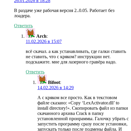
26.01.2026 в 18:28
В раздаче уже рабочая версия 2..0.05. Работает без
лоадера.
Ответить
Arch
:
11.02.2026 в 15:07
всё скачал. а как устанавливать, где галки ставить
не ставить, что с кряком? инструкции нет.
подскажите. мне для лазерного гравёра надо.
Ответить
Bifoot
:
14.02.2026 в 14:29
А с кряком все просто. Как в текстовом
файле сказано: «Copy ‘LexActivator.dll’ to
install directory!». Скопировать файл из папки
скачанного архива Crack в папку
установленной пронраммы. Галочку убрать с
запустить программу сразу после установки,
запускать только после подмены файла. И