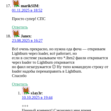
marikSIM
:
01.11.2025 в 18:52
Просто супер! СПС
Ответить
Janex
:
23.08.2025 в 16:27
Всё очень прекрасно, но нужна ода фича — откриваем
Lightburn через loader, всё работает, но
если в системе указываем что *.lbrn2 фаили откривается
через loader то Lightburn откривается
но фаил незагружается 🙁 Ну типо командную строку от
loader надобы перенаправить в Lightburn.
Спасибо
Ответить
s1ay3r
:
10.10.2025 в 19:44
+++
Ценный коммент! Сэкономил мне время,