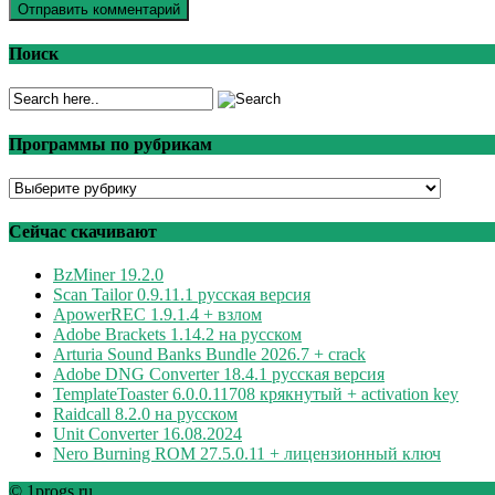
Поиск
Программы по рубрикам
Программы
по
рубрикам
Сейчас скачивают
BzMiner 19.2.0
Scan Tailor 0.9.11.1 русская версия
ApowerREC 1.9.1.4 + взлом
Adobe Brackets 1.14.2 на русском
Arturia Sound Banks Bundle 2026.7 + crack
Adobe DNG Converter 18.4.1 русская версия
TemplateToaster 6.0.0.11708 крякнутый + activation key
Raidcall 8.2.0 на русском
Unit Converter 16.08.2024
Nero Burning ROM 27.5.0.11 + лицензионный ключ
© 1progs.ru