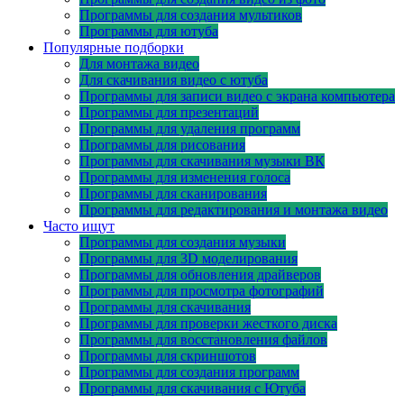
Программы для создания мультиков
Программы для ютуба
Популярные подборки
Для монтажа видео
Для скачивания видео с ютуба
Программы для записи видео с экрана компьютера
Программы для презентаций
Программы для удаления программ
Программы для рисования
Программы для скачивания музыки ВК
Программы для изменения голоса
Программы для сканирования
Программы для редактирования и монтажа видео
Часто ищут
Программы для создания музыки
Программы для 3D моделирования
Программы для обновления драйверов
Программы для просмотра фотографий
Программы для скачивания
Программы для проверки жесткого диска
Программы для восстановления файлов
Программы для скриншотов
Программы для создания программ
Программы для скачивания с Ютуба