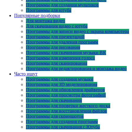
Программы для создания мультиков
Программы для ютуба
Популярные подборки
Для монтажа видео
Для скачивания видео с ютуба
Программы для записи видео с экрана компьютера
Программы для презентаций
Программы для удаления программ
Программы для рисования
Программы для скачивания музыки ВК
Программы для изменения голоса
Программы для сканирования
Программы для редактирования и монтажа видео
Часто ищут
Программы для создания музыки
Программы для 3D моделирования
Программы для обновления драйверов
Программы для просмотра фотографий
Программы для скачивания
Программы для проверки жесткого диска
Программы для восстановления файлов
Программы для скриншотов
Программы для создания программ
Программы для скачивания с Ютуба