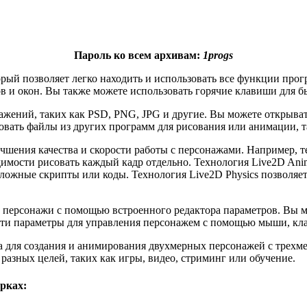
Пароль ко всем архивам:
1progs
орый позволяет легко находить и использовать все функции про
 и окон. Вы также можете использовать горячие клавиши для б
ажений, таких как PSD, PNG, JPG и другие. Вы можете открыват
ать файлы из других программ для рисования или анимации, таки
учшения качества и скорости работы с персонажами. Например, т
имости рисовать каждый кадр отдельно. Технология Live2D Ani
ожные скрипты или коды. Технология Live2D Physics позволяет
е персонажи с помощью встроенного редактора параметров. Вы м
ь эти параметры для управления персонажем с помощью мыши, кл
ма для создания и анимирования двухмерных персонажей с трехм
разных целей, таких как игры, видео, стриминг или обучение.
рках: