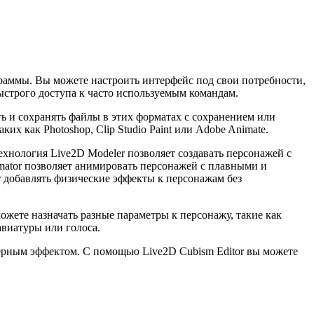
граммы. Вы можете настроить интерфейс под свои потребности,
ыстрого доступа к часто используемым командам.
ь и сохранять файлы в этих форматах с сохранением или
х как Photoshop, Clip Studio Paint или Adobe Animate.
ехнология Live2D Modeler позволяет создавать персонажей с
mator позволяет анимировать персонажей с плавными и
 добавлять физические эффекты к персонажам без
ожете назначать разные параметры к персонажу, такие как
авиатуры или голоса.
ерным эффектом. С помощью Live2D Cubism Editor вы можете