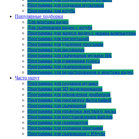
Программы для создания мультиков
Программы для ютуба
Популярные подборки
Для монтажа видео
Для скачивания видео с ютуба
Программы для записи видео с экрана компьютера
Программы для презентаций
Программы для удаления программ
Программы для рисования
Программы для скачивания музыки ВК
Программы для изменения голоса
Программы для сканирования
Программы для редактирования и монтажа видео
Часто ищут
Программы для создания музыки
Программы для 3D моделирования
Программы для обновления драйверов
Программы для просмотра фотографий
Программы для скачивания
Программы для проверки жесткого диска
Программы для восстановления файлов
Программы для скриншотов
Программы для создания программ
Программы для скачивания с Ютуба