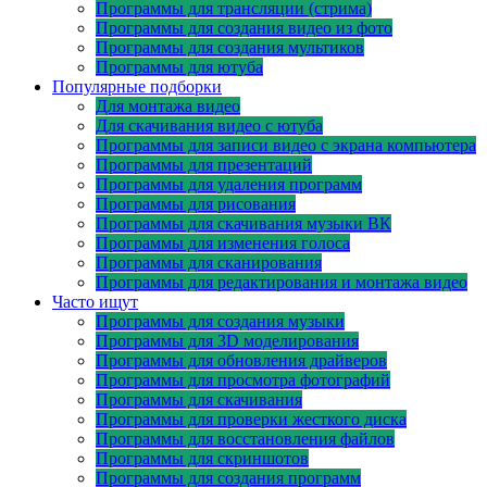
Программы для трансляции (стрима)
Программы для создания видео из фото
Программы для создания мультиков
Программы для ютуба
Популярные подборки
Для монтажа видео
Для скачивания видео с ютуба
Программы для записи видео с экрана компьютера
Программы для презентаций
Программы для удаления программ
Программы для рисования
Программы для скачивания музыки ВК
Программы для изменения голоса
Программы для сканирования
Программы для редактирования и монтажа видео
Часто ищут
Программы для создания музыки
Программы для 3D моделирования
Программы для обновления драйверов
Программы для просмотра фотографий
Программы для скачивания
Программы для проверки жесткого диска
Программы для восстановления файлов
Программы для скриншотов
Программы для создания программ