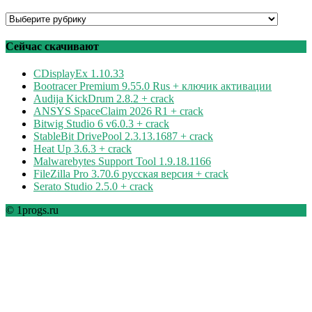
Программы
по
рубрикам
Сейчас скачивают
CDisplayEx 1.10.33
Bootracer Premium 9.55.0 Rus + ключик активации
Audija KickDrum 2.8.2 + crack
ANSYS SpaceClaim 2026 R1 + crack
Bitwig Studio 6 v6.0.3 + crack
StableBit DrivePool 2.3.13.1687 + crack
Heat Up 3.6.3 + crack
Malwarebytes Support Tool 1.9.18.1166
FileZilla Pro 3.70.6 русская версия + crack
Serato Studio 2.5.0 + crack
© 1progs.ru