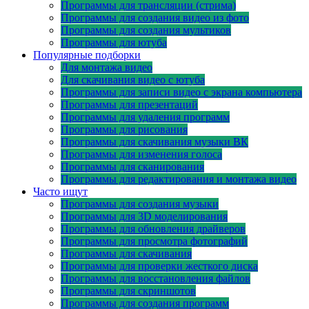
Программы для трансляции (стрима)
Программы для создания видео из фото
Программы для создания мультиков
Программы для ютуба
Популярные подборки
Для монтажа видео
Для скачивания видео с ютуба
Программы для записи видео с экрана компьютера
Программы для презентаций
Программы для удаления программ
Программы для рисования
Программы для скачивания музыки ВК
Программы для изменения голоса
Программы для сканирования
Программы для редактирования и монтажа видео
Часто ищут
Программы для создания музыки
Программы для 3D моделирования
Программы для обновления драйверов
Программы для просмотра фотографий
Программы для скачивания
Программы для проверки жесткого диска
Программы для восстановления файлов
Программы для скриншотов
Программы для создания программ