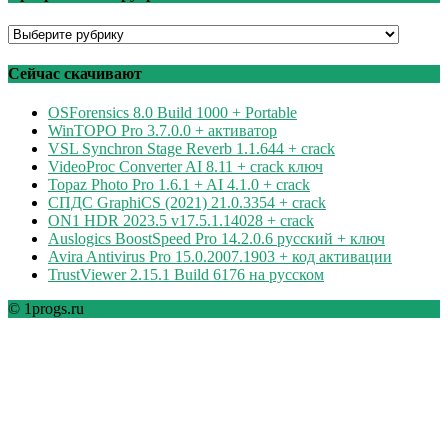
Программы
по
рубрикам
Сейчас скачивают
OSForensics 8.0 Build 1000 + Portable
WinTOPO Pro 3.7.0.0 + активатор
VSL Synchron Stage Reverb 1.1.644 + crack
VideoProc Converter AI 8.11 + crack ключ
Topaz Photo Pro 1.6.1 + AI 4.1.0 + crack
СПДС GraphiCS (2021) 21.0.3354 + crack
ON1 HDR 2023.5 v17.5.1.14028 + crack
Auslogics BoostSpeed Pro 14.2.0.6 русский + ключ
Avira Antivirus Pro 15.0.2007.1903 + код активации
TrustViewer 2.15.1 Build 6176 на русском
© 1progs.ru