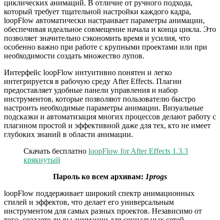
циклических анимаций. В отличие от ручного подхода,
который требует тщательной настройки каждого кадра,
loopFlow автоматически настраивает параметры анимации,
обеспечивая идеальное совмещение начала и конца цикла. Это
позволяет значительно сэкономить время и усилия, что
особенно важно при работе с крупными проектами или при
необходимости создать множество лупов.
Интерфейс loopFlow интуитивно понятен и легко
интегрируется в рабочую среду After Effects. Плагин
предоставляет удобные панели управления и набор
инструментов, которые позволяют пользователю быстро
настроить необходимые параметры анимации. Визуальные
подсказки и автоматизация многих процессов делают работу с
плагином простой и эффективной даже для тех, кто не имеет
глубоких знаний в области анимации.
Скачать бесплатно
loopFlow for After Effects 1.3.3
крякнутый
Пароль ко всем архивам:
1progs
loopFlow поддерживает широкий спектр анимационных
стилей и эффектов, что делает его универсальным
инструментом для самых разных проектов. Независимо от
того, создаете ли вы анимации для социальных сетей,