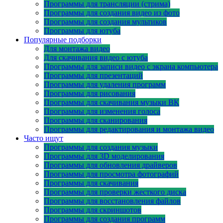
Программы для трансляции (стрима)
Программы для создания видео из фото
Программы для создания мультиков
Программы для ютуба
Популярные подборки
Для монтажа видео
Для скачивания видео с ютуба
Программы для записи видео с экрана компьютера
Программы для презентаций
Программы для удаления программ
Программы для рисования
Программы для скачивания музыки ВК
Программы для изменения голоса
Программы для сканирования
Программы для редактирования и монтажа видео
Часто ищут
Программы для создания музыки
Программы для 3D моделирования
Программы для обновления драйверов
Программы для просмотра фотографий
Программы для скачивания
Программы для проверки жесткого диска
Программы для восстановления файлов
Программы для скриншотов
Программы для создания программ