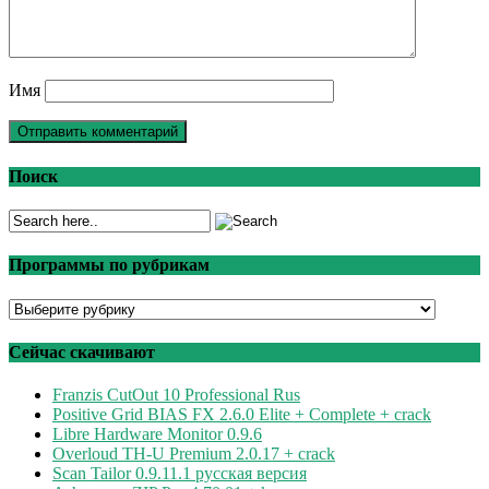
Имя
Поиск
Программы по рубрикам
Программы
по
рубрикам
Сейчас скачивают
Franzis CutOut 10 Professional Rus
Positive Grid BIAS FX 2.6.0 Elite + Complete + crack
Libre Hardware Monitor 0.9.6
Overloud TH-U Premium 2.0.17 + crack
Scan Tailor 0.9.11.1 русская версия