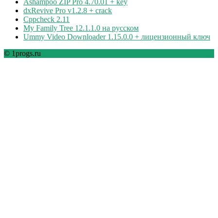
Ashampoo ZIP Pro 4.70.01 + key
dxRevive Pro v1.2.8 + crack
Cppcheck 2.11
My Family Tree 12.1.1.0 на русском
Ummy Video Downloader 1.15.0.0 + лицензионный ключ
© 1progs.ru