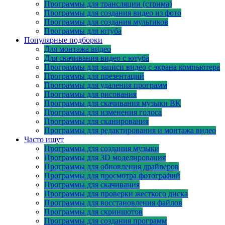
Программы для трансляции (стрима)
Программы для создания видео из фото
Программы для создания мультиков
Программы для ютуба
Популярные подборки
Для монтажа видео
Для скачивания видео с ютуба
Программы для записи видео с экрана компьютера
Программы для презентаций
Программы для удаления программ
Программы для рисования
Программы для скачивания музыки ВК
Программы для изменения голоса
Программы для сканирования
Программы для редактирования и монтажа видео
Часто ищут
Программы для создания музыки
Программы для 3D моделирования
Программы для обновления драйверов
Программы для просмотра фотографий
Программы для скачивания
Программы для проверки жесткого диска
Программы для восстановления файлов
Программы для скриншотов
Программы для создания программ