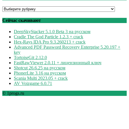
Программы
по
рубрикам
Сейчас скачивают
DeepSkyStacker 5.1.0 Beta 3 на русском
Cradle The God Particle 1.2.3 + crack
Hex-Rays IDA Pro 9.3.260213 + crack
Advanced PDF Password Recovery Enterprise 5.20.197 +
key
TortoiseGit 2.12.0
FastRawViewer 2.0.11 + лицензионный ключ
Shotcut 26.6.25 на русском
PhonerLite 3.16 на русском
Scania Multi 2023.05 + crack
AV Voizgame 6.0.71
© 1progs.ru