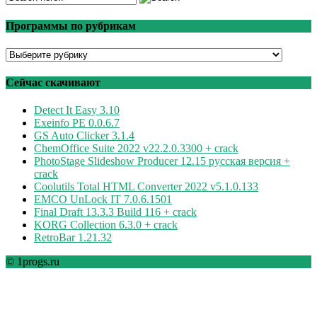
Программы по рубрикам
Программы
по
рубрикам
Сейчас скачивают
Detect It Easy 3.10
Exeinfo PE 0.0.6.7
GS Auto Clicker 3.1.4
ChemOffice Suite 2022 v22.2.0.3300 + crack
PhotoStage Slideshow Producer 12.15 русская версия +
crack
Coolutils Total HTML Converter 2022 v5.1.0.133
EMCO UnLock IT 7.0.6.1501
Final Draft 13.3.3 Build 116 + crack
KORG Collection 6.3.0 + crack
RetroBar 1.21.32
© 1progs.ru