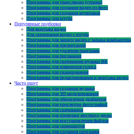
Программы для трансляции (стрима)
Программы для создания видео из фото
Программы для создания мультиков
Программы для ютуба
Популярные подборки
Для монтажа видео
Для скачивания видео с ютуба
Программы для записи видео с экрана компьютера
Программы для презентаций
Программы для удаления программ
Программы для рисования
Программы для скачивания музыки ВК
Программы для изменения голоса
Программы для сканирования
Программы для редактирования и монтажа видео
Часто ищут
Программы для создания музыки
Программы для 3D моделирования
Программы для обновления драйверов
Программы для просмотра фотографий
Программы для скачивания
Программы для проверки жесткого диска
Программы для восстановления файлов
Программы для скриншотов
Программы для создания программ