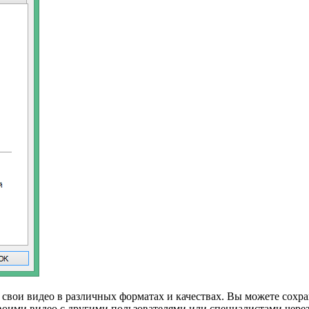
вои видео в различных форматах и качествах. Вы можете сохраня
воими видео с другими пользователями или специалистами чере