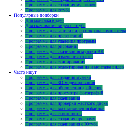
Программы для создания мультиков
Программы для ютуба
Популярные подборки
Для монтажа видео
Для скачивания видео с ютуба
Программы для записи видео с экрана компьютера
Программы для презентаций
Программы для удаления программ
Программы для рисования
Программы для скачивания музыки ВК
Программы для изменения голоса
Программы для сканирования
Программы для редактирования и монтажа видео
Часто ищут
Программы для создания музыки
Программы для 3D моделирования
Программы для обновления драйверов
Программы для просмотра фотографий
Программы для скачивания
Программы для проверки жесткого диска
Программы для восстановления файлов
Программы для скриншотов
Программы для создания программ
Программы для скачивания с Ютуба