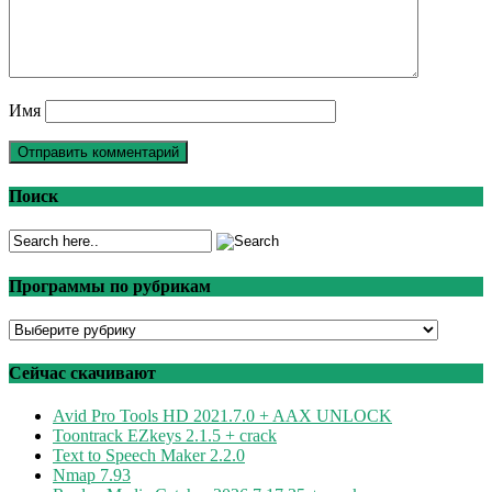
Имя
Поиск
Программы по рубрикам
Программы
по
рубрикам
Сейчас скачивают
Avid Pro Tools HD 2021.7.0 + AAX UNLOCK
Toontrack EZkeys 2.1.5 + crack
Text to Speech Maker 2.2.0
Nmap 7.93