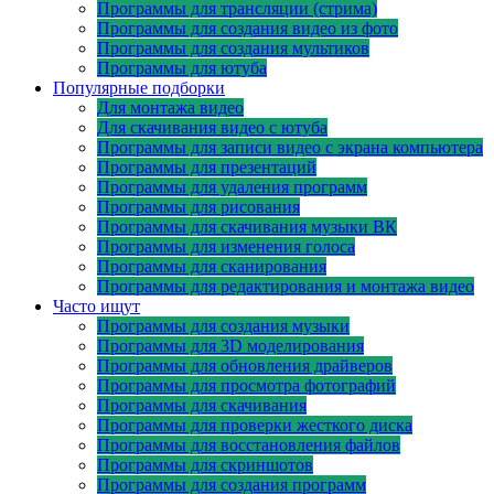
Программы для трансляции (стрима)
Программы для создания видео из фото
Программы для создания мультиков
Программы для ютуба
Популярные подборки
Для монтажа видео
Для скачивания видео с ютуба
Программы для записи видео с экрана компьютера
Программы для презентаций
Программы для удаления программ
Программы для рисования
Программы для скачивания музыки ВК
Программы для изменения голоса
Программы для сканирования
Программы для редактирования и монтажа видео
Часто ищут
Программы для создания музыки
Программы для 3D моделирования
Программы для обновления драйверов
Программы для просмотра фотографий
Программы для скачивания
Программы для проверки жесткого диска
Программы для восстановления файлов
Программы для скриншотов
Программы для создания программ