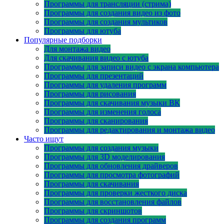
Программы для трансляции (стрима)
Программы для создания видео из фото
Программы для создания мультиков
Программы для ютуба
Популярные подборки
Для монтажа видео
Для скачивания видео с ютуба
Программы для записи видео с экрана компьютера
Программы для презентаций
Программы для удаления программ
Программы для рисования
Программы для скачивания музыки ВК
Программы для изменения голоса
Программы для сканирования
Программы для редактирования и монтажа видео
Часто ищут
Программы для создания музыки
Программы для 3D моделирования
Программы для обновления драйверов
Программы для просмотра фотографий
Программы для скачивания
Программы для проверки жесткого диска
Программы для восстановления файлов
Программы для скриншотов
Программы для создания программ