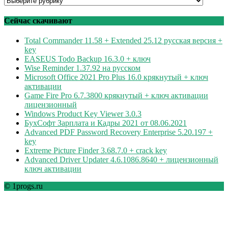
по
рубрикам
Сейчас скачивают
Total Commander 11.58 + Extended 25.12 русская версия +
key
EASEUS Todo Backup 16.3.0 + ключ
Wise Reminder 1.37.92 на русском
Microsoft Office 2021 Pro Plus 16.0 крякнутый + ключ
активации
Game Fire Pro 6.7.3800 крякнутый + ключ активации
лицензионный
Windows Product Key Viewer 3.0.3
БухСофт Зарплата и Кадры 2021 от 08.06.2021
Advanced PDF Password Recovery Enterprise 5.20.197 +
key
Extreme Picture Finder 3.68.7.0 + crack key
Advanced Driver Updater 4.6.1086.8640 + лицензионный
ключ активации
© 1progs.ru