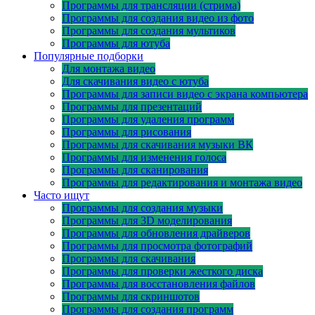
Программы для трансляции (стрима)
Программы для создания видео из фото
Программы для создания мультиков
Программы для ютуба
Популярные подборки
Для монтажа видео
Для скачивания видео с ютуба
Программы для записи видео с экрана компьютера
Программы для презентаций
Программы для удаления программ
Программы для рисования
Программы для скачивания музыки ВК
Программы для изменения голоса
Программы для сканирования
Программы для редактирования и монтажа видео
Часто ищут
Программы для создания музыки
Программы для 3D моделирования
Программы для обновления драйверов
Программы для просмотра фотографий
Программы для скачивания
Программы для проверки жесткого диска
Программы для восстановления файлов
Программы для скриншотов
Программы для создания программ