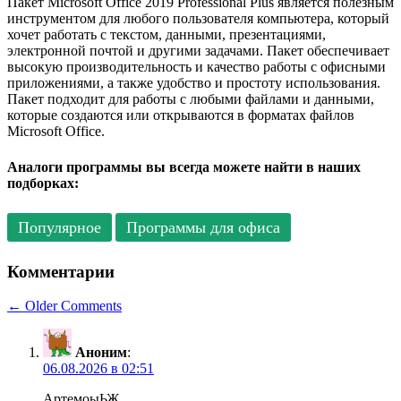
Пакет Microsoft Office 2019 Professional Plus является полезным
инструментом для любого пользователя компьютера, который
хочет работать с текстом, данными, презентациями,
электронной почтой и другими задачами. Пакет обеспечивает
высокую производительность и качество работы с офисными
приложениями, а также удобство и простоту использования.
Пакет подходит для работы с любыми файлами и данными,
которые создаются или открываются в форматах файлов
Microsoft Office.
Аналоги программы вы всегда можете найти в наших
подборках:
Популярное
Программы для офиса
Комментарии
Comment
← Older Comments
navigation
Аноним
:
06.08.2026 в 02:51
АртемоыЬЖ