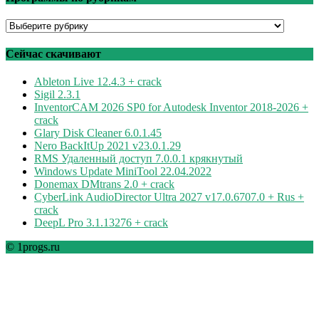
Программы
по
рубрикам
Сейчас скачивают
Ableton Live 12.4.3 + crack
Sigil 2.3.1
InventorCAM 2026 SP0 for Autodesk Inventor 2018-2026 +
crack
Glary Disk Cleaner 6.0.1.45
Nero BackItUp 2021 v23.0.1.29
RMS Удаленный доступ 7.0.0.1 крякнутый
Windows Update MiniTool 22.04.2022
Donemax DMtrans 2.0 + crack
CyberLink AudioDirector Ultra 2027 v17.0.6707.0 + Rus +
crack
DeepL Pro 3.1.13276 + crack
© 1progs.ru