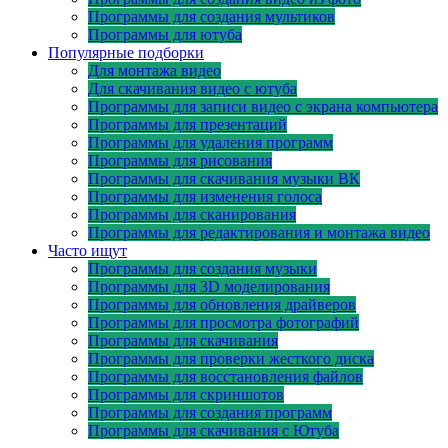
Программы для создания мультиков
Программы для ютуба
Популярные подборки
Для монтажа видео
Для скачивания видео с ютуба
Программы для записи видео с экрана компьютера
Программы для презентаций
Программы для удаления программ
Программы для рисования
Программы для скачивания музыки ВК
Программы для изменения голоса
Программы для сканирования
Программы для редактирования и монтажа видео
Часто ищут
Программы для создания музыки
Программы для 3D моделирования
Программы для обновления драйверов
Программы для просмотра фотографий
Программы для скачивания
Программы для проверки жесткого диска
Программы для восстановления файлов
Программы для скриншотов
Программы для создания программ
Программы для скачивания с Ютуба