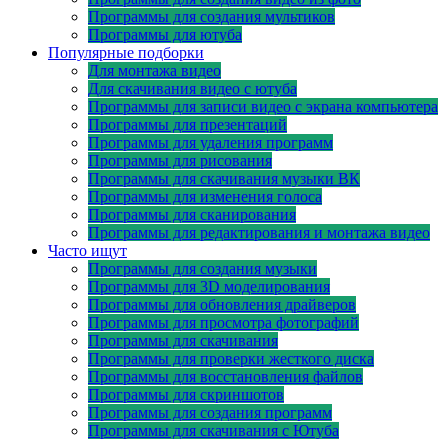
Программы для создания мультиков
Программы для ютуба
Популярные подборки
Для монтажа видео
Для скачивания видео с ютуба
Программы для записи видео с экрана компьютера
Программы для презентаций
Программы для удаления программ
Программы для рисования
Программы для скачивания музыки ВК
Программы для изменения голоса
Программы для сканирования
Программы для редактирования и монтажа видео
Часто ищут
Программы для создания музыки
Программы для 3D моделирования
Программы для обновления драйверов
Программы для просмотра фотографий
Программы для скачивания
Программы для проверки жесткого диска
Программы для восстановления файлов
Программы для скриншотов
Программы для создания программ
Программы для скачивания с Ютуба