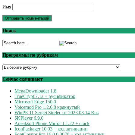
Имя
Поиск
Программы по рубрикам
Программы
по
рубрикам
Сейчас скачивают
MegaDownloader 1.8
TrueCrypt 7.1a + русификатор
Microsoft Edge 150.0
Voicemod Pro 1.2.6.8 крякнутый
WinPE 11 Sergei Strelec от 2023.03.14 Rus
5KPlayer 6.9.0
Apeaksoft Phone Mirror 1.1.22 + crack
IconPackager 10.03 + код активации
FontCreator Pro 16.0.0.3070 + код активации