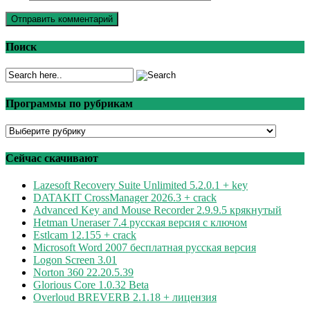
Поиск
Программы по рубрикам
Программы
по
рубрикам
Сейчас скачивают
Lazesoft Recovery Suite Unlimited 5.2.0.1 + key
DATAKIT CrossManager 2026.3 + crack
Advanced Key and Mouse Recorder 2.9.9.5 крякнутый
Hetman Uneraser 7.4 русская версия с ключом
Estlcam 12.155 + crack
Microsoft Word 2007 бесплатная русская версия
Logon Screen 3.01
Norton 360 22.20.5.39
Glorious Core 1.0.32 Beta
Overloud BREVERB 2.1.18 + лицензия