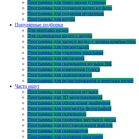
Программы для трансляции (стрима)
Программы для создания видео из фото
Программы для создания мультиков
Программы для ютуба
Популярные подборки
Для монтажа видео
Для скачивания видео с ютуба
Программы для записи видео с экрана компьютера
Программы для презентаций
Программы для удаления программ
Программы для рисования
Программы для скачивания музыки ВК
Программы для изменения голоса
Программы для сканирования
Программы для редактирования и монтажа видео
Часто ищут
Программы для создания музыки
Программы для 3D моделирования
Программы для обновления драйверов
Программы для просмотра фотографий
Программы для скачивания
Программы для проверки жесткого диска
Программы для восстановления файлов
Программы для скриншотов
Программы для создания программ