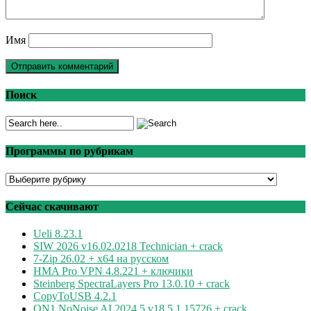
Имя
Поиск
Программы по рубрикам
Программы
по
рубрикам
Сейчас скачивают
Ueli 8.23.1
SIW 2026 v16.02.0218 Technician + crack
7-Zip 26.02 + x64 на русском
HMA Pro VPN 4.8.221 + ключики
Steinberg SpectraLayers Pro 13.0.10 + crack
CopyToUSB 4.2.1
ON1 NoNoise AI 2024.5 v18.5.1.15726 + crack