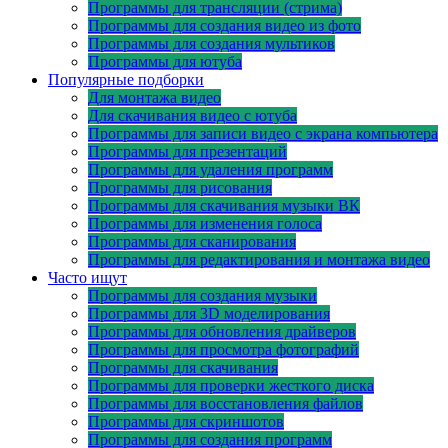
Программы для трансляции (стрима)
Программы для создания видео из фото
Программы для создания мультиков
Программы для ютуба
Популярные подборки
Для монтажа видео
Для скачивания видео с ютуба
Программы для записи видео с экрана компьютера
Программы для презентаций
Программы для удаления программ
Программы для рисования
Программы для скачивания музыки ВК
Программы для изменения голоса
Программы для сканирования
Программы для редактирования и монтажа видео
Часто ищут
Программы для создания музыки
Программы для 3D моделирования
Программы для обновления драйверов
Программы для просмотра фотографий
Программы для скачивания
Программы для проверки жесткого диска
Программы для восстановления файлов
Программы для скриншотов
Программы для создания программ