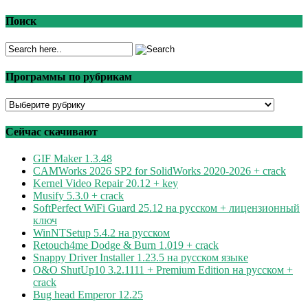
Поиск
Программы по рубрикам
Программы
по
рубрикам
Сейчас скачивают
GIF Maker 1.3.48
CAMWorks 2026 SP2 for SolidWorks 2020-2026 + crack
Kernel Video Repair 20.12 + key
Musify 5.3.0 + crack
SoftPerfect WiFi Guard 25.12 на русском + лицензионный
ключ
WinNTSetup 5.4.2 на русском
Retouch4me Dodge & Burn 1.019 + crack
Snappy Driver Installer 1.23.5 на русском языке
O&O ShutUp10 3.2.1111 + Premium Edition на русском +
crack
Bug head Emperor 12.25