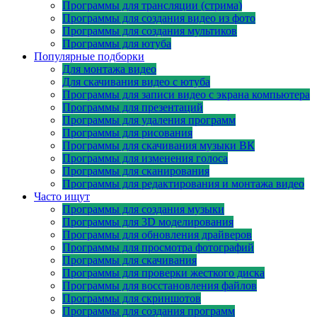
Программы для трансляции (стрима)
Программы для создания видео из фото
Программы для создания мультиков
Программы для ютуба
Популярные подборки
Для монтажа видео
Для скачивания видео с ютуба
Программы для записи видео с экрана компьютера
Программы для презентаций
Программы для удаления программ
Программы для рисования
Программы для скачивания музыки ВК
Программы для изменения голоса
Программы для сканирования
Программы для редактирования и монтажа видео
Часто ищут
Программы для создания музыки
Программы для 3D моделирования
Программы для обновления драйверов
Программы для просмотра фотографий
Программы для скачивания
Программы для проверки жесткого диска
Программы для восстановления файлов
Программы для скриншотов
Программы для создания программ