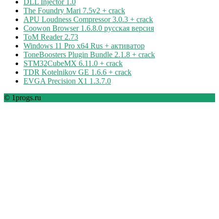
DLL Injector 1.0
The Foundry Mari 7.5v2 + crack
APU Loudness Compressor 3.0.3 + crack
Coowon Browser 1.6.8.0 русская версия
ToM Reader 2.73
Windows 11 Pro x64 Rus + активатор
ToneBoosters Plugin Bundle 2.1.8 + crack
STM32CubeMX 6.11.0 + crack
TDR Kotelnikov GE 1.6.6 + crack
EVGA Precision X1 1.3.7.0
© 1progs.ru