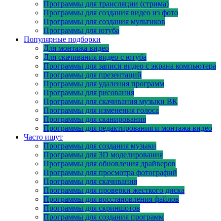
Программы для трансляции (стрима)
Программы для создания видео из фото
Программы для создания мультиков
Программы для ютуба
Популярные подборки
Для монтажа видео
Для скачивания видео с ютуба
Программы для записи видео с экрана компьютера
Программы для презентаций
Программы для удаления программ
Программы для рисования
Программы для скачивания музыки ВК
Программы для изменения голоса
Программы для сканирования
Программы для редактирования и монтажа видео
Часто ищут
Программы для создания музыки
Программы для 3D моделирования
Программы для обновления драйверов
Программы для просмотра фотографий
Программы для скачивания
Программы для проверки жесткого диска
Программы для восстановления файлов
Программы для скриншотов
Программы для создания программ