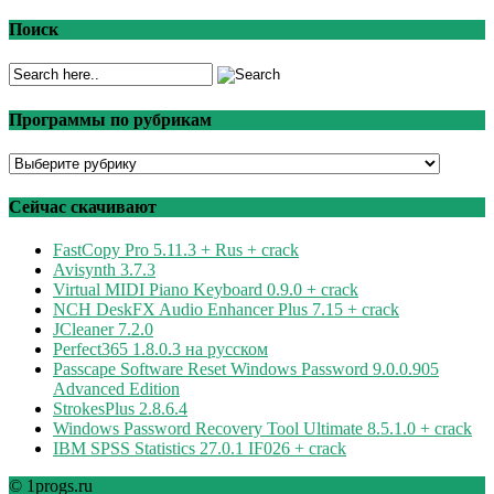
Поиск
Программы по рубрикам
Программы
по
рубрикам
Сейчас скачивают
FastCopy Pro 5.11.3 + Rus + crack
Avisynth 3.7.3
Virtual MIDI Piano Keyboard 0.9.0 + crack
NCH DeskFX Audio Enhancer Plus 7.15 + crack
JCleaner 7.2.0
Perfect365 1.8.0.3 на русском
Passcape Software Reset Windows Password 9.0.0.905
Advanced Edition
StrokesPlus 2.8.6.4
Windows Password Recovery Tool Ultimate 8.5.1.0 + crack
IBM SPSS Statistics 27.0.1 IF026 + crack
© 1progs.ru