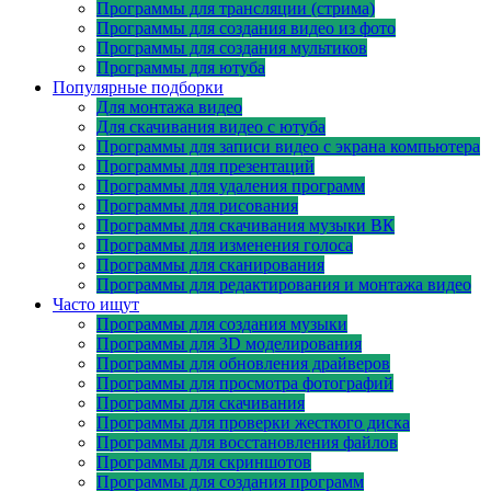
Программы для трансляции (стрима)
Программы для создания видео из фото
Программы для создания мультиков
Программы для ютуба
Популярные подборки
Для монтажа видео
Для скачивания видео с ютуба
Программы для записи видео с экрана компьютера
Программы для презентаций
Программы для удаления программ
Программы для рисования
Программы для скачивания музыки ВК
Программы для изменения голоса
Программы для сканирования
Программы для редактирования и монтажа видео
Часто ищут
Программы для создания музыки
Программы для 3D моделирования
Программы для обновления драйверов
Программы для просмотра фотографий
Программы для скачивания
Программы для проверки жесткого диска
Программы для восстановления файлов
Программы для скриншотов
Программы для создания программ