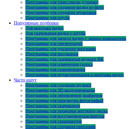
Программы для трансляции (стрима)
Программы для создания видео из фото
Программы для создания мультиков
Программы для ютуба
Популярные подборки
Для монтажа видео
Для скачивания видео с ютуба
Программы для записи видео с экрана компьютера
Программы для презентаций
Программы для удаления программ
Программы для рисования
Программы для скачивания музыки ВК
Программы для изменения голоса
Программы для сканирования
Программы для редактирования и монтажа видео
Часто ищут
Программы для создания музыки
Программы для 3D моделирования
Программы для обновления драйверов
Программы для просмотра фотографий
Программы для скачивания
Программы для проверки жесткого диска
Программы для восстановления файлов
Программы для скриншотов
Программы для создания программ