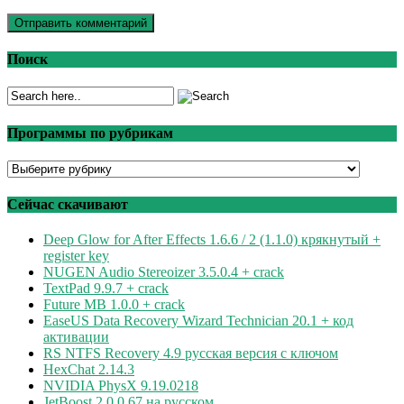
Поиск
Программы по рубрикам
Программы
по
рубрикам
Сейчас скачивают
Deep Glow for After Effects 1.6.6 / 2 (1.1.0) крякнутый +
register key
NUGEN Audio Stereoizer 3.5.0.4 + crack
TextPad 9.9.7 + crack
Future MB 1.0.0 + crack
EaseUS Data Recovery Wizard Technician 20.1 + код
активации
RS NTFS Recovery 4.9 русская версия с ключом
HexChat 2.14.3
NVIDIA PhysX 9.19.0218
JetBoost 2.0.0.67 на русском