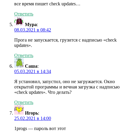
все время пишет check updates…
Ответить
Мура
:
08.03.2021 в 08:42
Прога не запускается, грузится с надписью «check
updates».
Ответить
Саша
:
05.03.2021 в 14:34
Я установил, запустил, оно не загружается. Окно
открытой программы и вечная загрузка с надписью
«check updates». Что делать?
Ответить
Игорь
:
25.02.2021 в 14:00
1progs — пароль вот этот