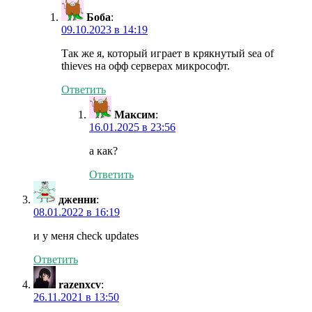
Боба
:
09.10.2023 в 14:19
Так же я, который играет в крякнутый sea of
thieves на офф серверах микрософт.
Ответить
Максим
:
16.01.2025 в 23:56
а как?
Ответить
дженни
:
08.01.2022 в 16:19
и у меня check updates
Ответить
razenxcv
:
26.11.2021 в 13:50