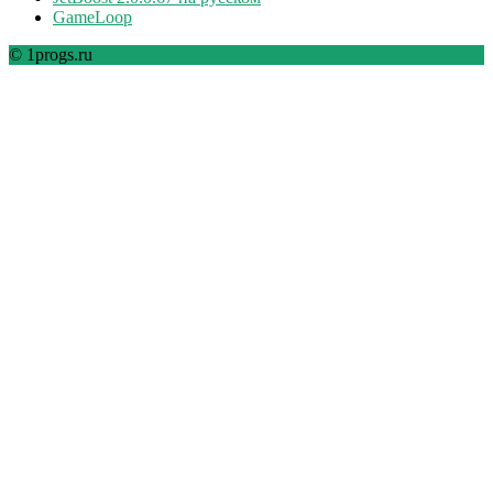
GameLoop
© 1progs.ru