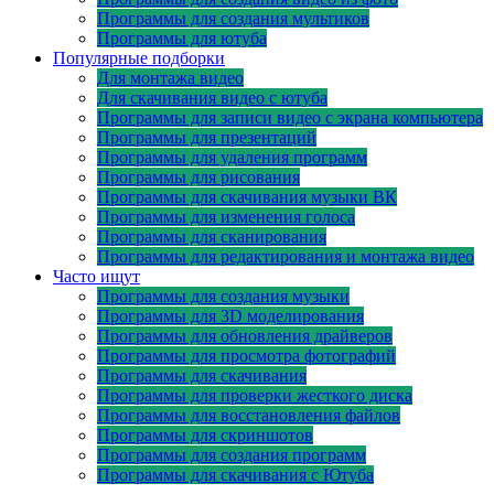
Программы для создания мультиков
Программы для ютуба
Популярные подборки
Для монтажа видео
Для скачивания видео с ютуба
Программы для записи видео с экрана компьютера
Программы для презентаций
Программы для удаления программ
Программы для рисования
Программы для скачивания музыки ВК
Программы для изменения голоса
Программы для сканирования
Программы для редактирования и монтажа видео
Часто ищут
Программы для создания музыки
Программы для 3D моделирования
Программы для обновления драйверов
Программы для просмотра фотографий
Программы для скачивания
Программы для проверки жесткого диска
Программы для восстановления файлов
Программы для скриншотов
Программы для создания программ
Программы для скачивания с Ютуба