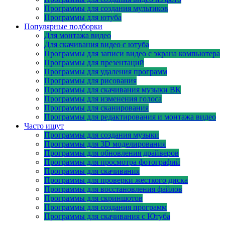
Программы для создания мультиков
Программы для ютуба
Популярные подборки
Для монтажа видео
Для скачивания видео с ютуба
Программы для записи видео с экрана компьютера
Программы для презентаций
Программы для удаления программ
Программы для рисования
Программы для скачивания музыки ВК
Программы для изменения голоса
Программы для сканирования
Программы для редактирования и монтажа видео
Часто ищут
Программы для создания музыки
Программы для 3D моделирования
Программы для обновления драйверов
Программы для просмотра фотографий
Программы для скачивания
Программы для проверки жесткого диска
Программы для восстановления файлов
Программы для скриншотов
Программы для создания программ
Программы для скачивания с Ютуба