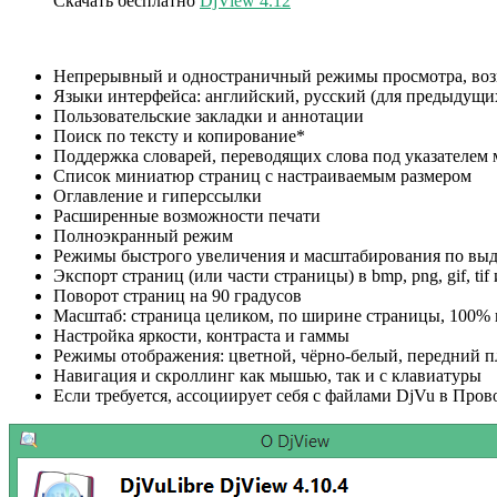
Скачать бесплатно
DjView 4.12
Непрерывный и одностраничный режимы просмотра, воз
Языки интерфейса: английский, русский (для предыдущих
Пользовательские закладки и аннотации
Поиск по тексту и копирование*
Поддержка словарей, переводящих слова под указателем
Список миниатюр страниц с настраиваемым размером
Оглавление и гиперссылки
Расширенные возможности печати
Полноэкранный режим
Режимы быстрого увеличения и масштабирования по вы
Экспорт страниц (или части страницы) в bmp, png, gif, tif 
Поворот страниц на 90 градусов
Масштаб: страница целиком, по ширине страницы, 100% 
Настройка яркости, контраста и гаммы
Режимы отображения: цветной, чёрно-белый, передний п
Навигация и скроллинг как мышью, так и с клавиатуры
Если требуется, ассоциирует себя с файлами DjVu в Про