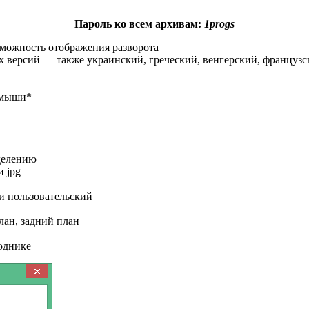
Пароль ко всем архивам:
1progs
можность отображения разворота
 версий — также украинский, греческий, венгерский, французск
 мыши*
делению
и jpg
и пользовательский
лан, задний план
воднике